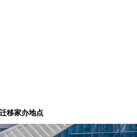
虑迁移家办地点