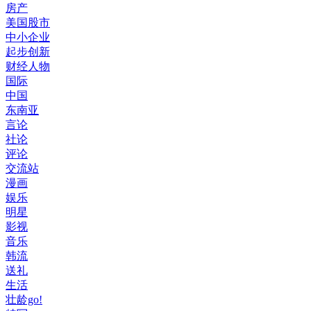
房产
美国股市
中小企业
起步创新
财经人物
国际
中国
东南亚
言论
社论
评论
交流站
漫画
娱乐
明星
影视
音乐
韩流
送礼
生活
壮龄go!