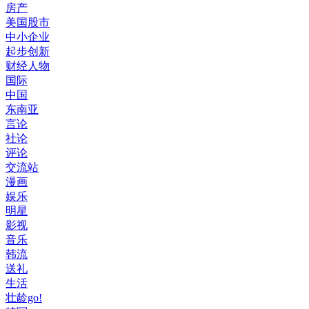
房产
美国股市
中小企业
起步创新
财经人物
国际
中国
东南亚
言论
社论
评论
交流站
漫画
娱乐
明星
影视
音乐
韩流
送礼
生活
壮龄go!