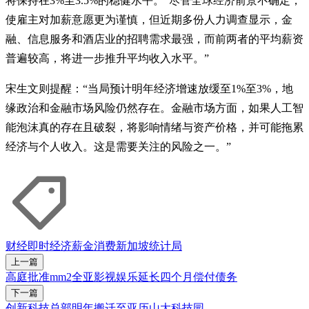
将保持在3%至3.5%的稳健水平。“尽管全球经济前景不确定，
使雇主对加薪意愿更为谨慎，但近期多份人力调查显示，金
融、信息服务和酒店业的招聘需求最强，而前两者的平均薪资
普遍较高，将进一步推升平均收入水平。”
宋生文则提醒：“当局预计明年经济增速放缓至1%至3%，地
缘政治和金融市场风险仍然存在。金融市场方面，如果人工智
能泡沫真的存在且破裂，将影响情绪与资产价格，并可能拖累
经济与个人收入。这是需要关注的风险之一。”
财经即时
经济
薪金
消费
新加坡统计局
上一篇
高庭批准mm2全亚影视娱乐延长四个月偿付债务
下一篇
创新科技总部明年搬迁至亚历山大科技园