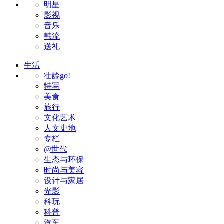
明星
影视
音乐
韩流
送礼
生活
壮龄go!
特写
美食
旅行
文化艺术
人文史地
专栏
@世代
生态与环保
时尚与美容
设计与家居
光影
科玩
科普
汽车