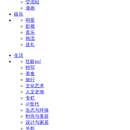
交流站
漫画
娱乐
明星
影视
音乐
韩流
送礼
生活
壮龄go!
特写
美食
旅行
文化艺术
人文史地
专栏
@世代
生态与环保
时尚与美容
设计与家居
光影