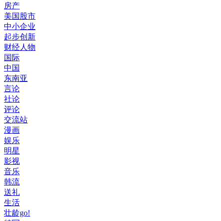
房产
美国股市
中小企业
起步创新
财经人物
国际
中国
东南亚
言论
社论
评论
交流站
漫画
娱乐
明星
影视
音乐
韩流
送礼
生活
壮龄go!