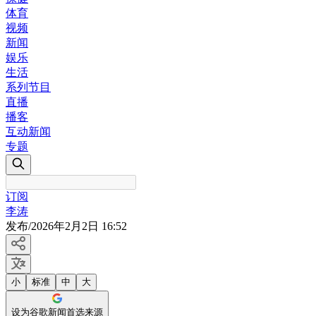
体育
视频
新闻
娱乐
生活
系列节目
直播
播客
互动新闻
专题
订阅
李涛
发布
/
2026年2月2日 16:52
小
标准
中
大
设为谷歌新闻首选来源