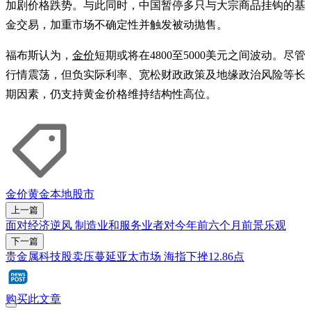
加剧价格跌势。与此同时，中国暂停多只与大宗商品挂钩的基
金交易，加重市场不确定性并触发被动抛售。
福布斯认为，
金价
短期或将在4800至5000美元之间波动。尽管
行情震荡，但负实际利率、宽松财政政策及地缘政治风险等长
期因素，仍支持黄金价格维持结构性高位。
金价
黄金
本地股市
上一篇
面对经济逆风 制造业和服务业者对今年前六个月前景乐观
下一篇
贵金属科技股卖压蔓延亚太市场 海指下挫12.86点
购买此文章