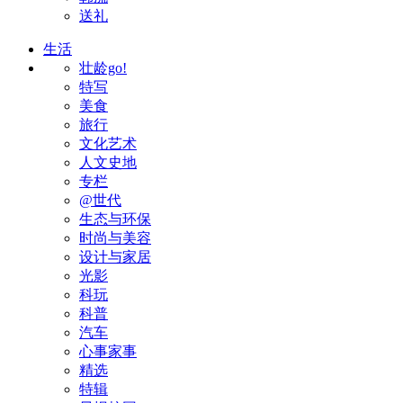
送礼
生活
壮龄go!
特写
美食
旅行
文化艺术
人文史地
专栏
@世代
生态与环保
时尚与美容
设计与家居
光影
科玩
科普
汽车
心事家事
精选
特辑