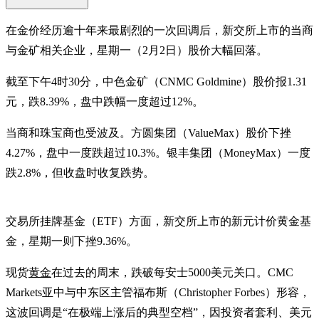
在金价经历逾十年来最剧烈的一次回调后，新交所上市的当商
与金矿相关企业，星期一（2月2日）股价大幅回落。
截至下午4时30分，中色金矿（CNMC Goldmine）股价报1.31
元，跌8.39%，盘中跌幅一度超过12%。
当商和珠宝商也受波及。方圆集团（ValueMax）股价下挫
4.27%，盘中一度跌超过10.3%。银丰集团（MoneyMax）一度
跌2.8%，但收盘时收复跌势。
交易所挂牌基金（ETF）方面，新交所上市的新元计价黄金基
金，星期一则下挫9.36%。
现货
黄金
在过去的周末，跌破每安士5000美元关口。CMC
Markets亚中与中东区主管福布斯（Christopher Forbes）形容，
这波回调是“在极端上涨后的典型空档”，因投资者套利、美元