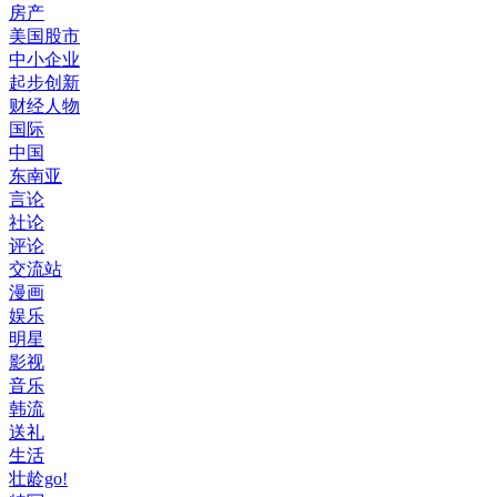
房产
美国股市
中小企业
起步创新
财经人物
国际
中国
东南亚
言论
社论
评论
交流站
漫画
娱乐
明星
影视
音乐
韩流
送礼
生活
壮龄go!