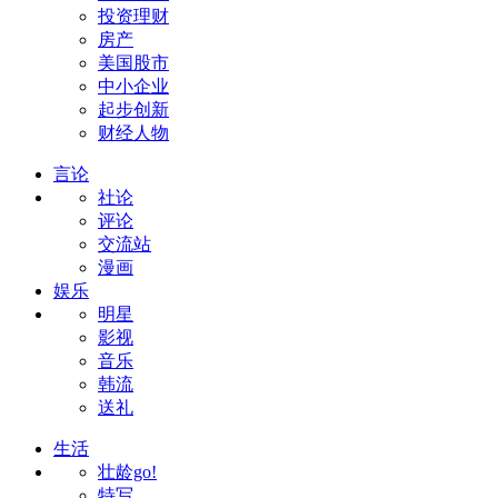
投资理财
房产
美国股市
中小企业
起步创新
财经人物
言论
社论
评论
交流站
漫画
娱乐
明星
影视
音乐
韩流
送礼
生活
壮龄go!
特写