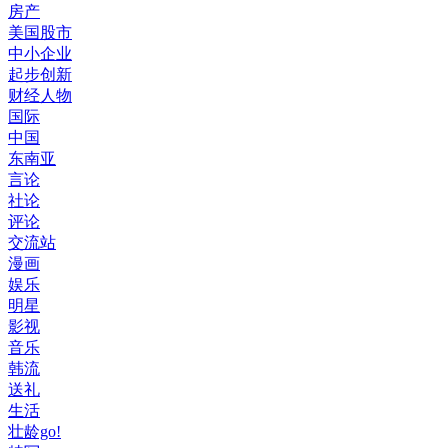
房产
美国股市
中小企业
起步创新
财经人物
国际
中国
东南亚
言论
社论
评论
交流站
漫画
娱乐
明星
影视
音乐
韩流
送礼
生活
壮龄go!