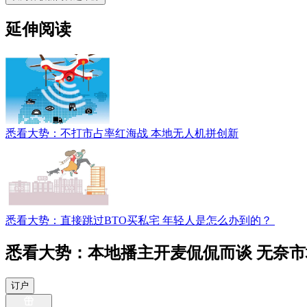
延伸阅读
悉看大势：不打市占率红海战 本地无人机拼创新
悉看大势：直接跳过BTO​​买私宅 年轻人是怎么办到​的？​
悉看大势：本地播主开麦侃侃而谈 无奈
订户