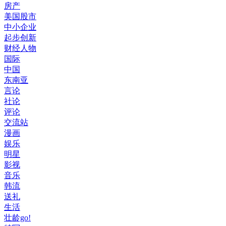
房产
美国股市
中小企业
起步创新
财经人物
国际
中国
东南亚
言论
社论
评论
交流站
漫画
娱乐
明星
影视
音乐
韩流
送礼
生活
壮龄go!