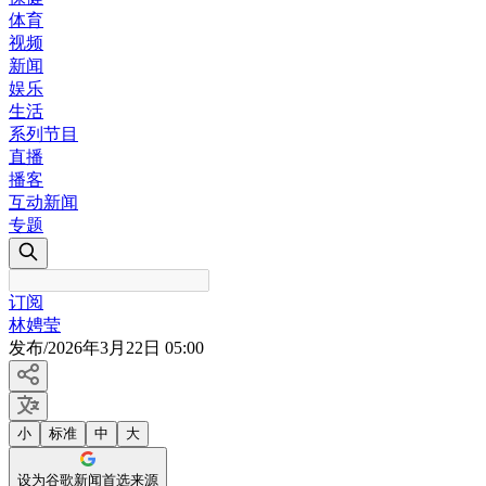
体育
视频
新闻
娱乐
生活
系列节目
直播
播客
互动新闻
专题
订阅
林娉莹
发布
/
2026年3月22日 05:00
小
标准
中
大
设为谷歌新闻首选来源