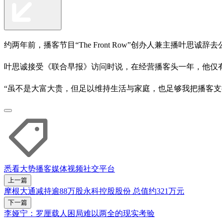
约两年前，播客节目“The Front Row”创办人兼主播叶
叶思诚接受《联合早报》访问时说，在经营播客头一年，他仅
“虽不是大富大贵，但足以维持生活与家庭，也足够我把播客支
悉看大势
播客
媒体
视频
社交平台
上一篇
摩根大通减持逾88万股永科控股股份 总值约321万元
下一篇
李娅宁：罗厘载人困局难以两全的现实考验