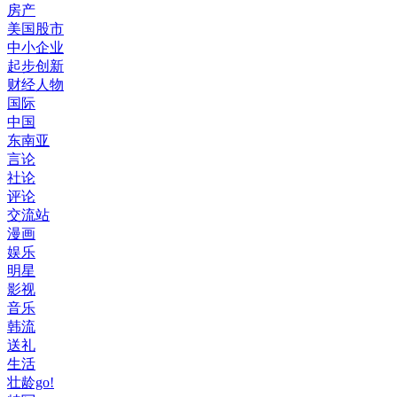
房产
美国股市
中小企业
起步创新
财经人物
国际
中国
东南亚
言论
社论
评论
交流站
漫画
娱乐
明星
影视
音乐
韩流
送礼
生活
壮龄go!