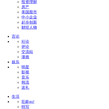
投资理财
房产
美国股市
中小企业
起步创新
财经人物
言论
社论
评论
交流站
漫画
娱乐
明星
影视
音乐
韩流
送礼
生活
壮龄go!
特写