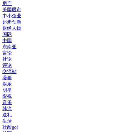
房产
美国股市
中小企业
起步创新
财经人物
国际
中国
东南亚
言论
社论
评论
交流站
漫画
娱乐
明星
影视
音乐
韩流
送礼
生活
壮龄go!