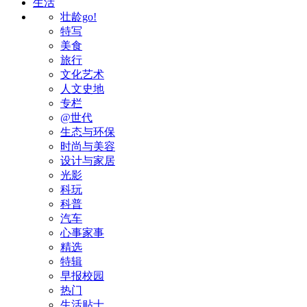
生活
壮龄go!
特写
美食
旅行
文化艺术
人文史地
专栏
@世代
生态与环保
时尚与美容
设计与家居
光影
科玩
科普
汽车
心事家事
精选
特辑
早报校园
热门
生活贴士