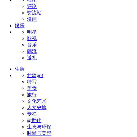
评论
交流站
漫画
娱乐
明星
影视
音乐
韩流
送礼
生活
壮龄go!
特写
美食
旅行
文化艺术
人文史地
专栏
@世代
生态与环保
时尚与美容