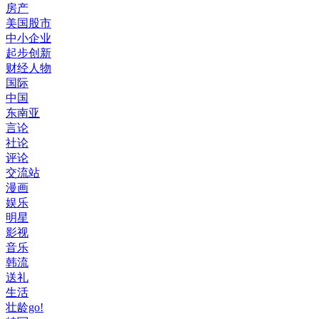
房产
美国股市
中小企业
起步创新
财经人物
国际
中国
东南亚
言论
社论
评论
交流站
漫画
娱乐
明星
影视
音乐
韩流
送礼
生活
壮龄go!