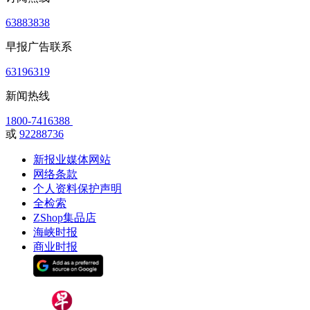
63883838
早报广告联系
63196319
新闻热线
1800-7416388
或
92288736
新报业媒体网站
网络条款
个人资料保护声明
全检索
ZShop集品店
海峡时报
商业时报