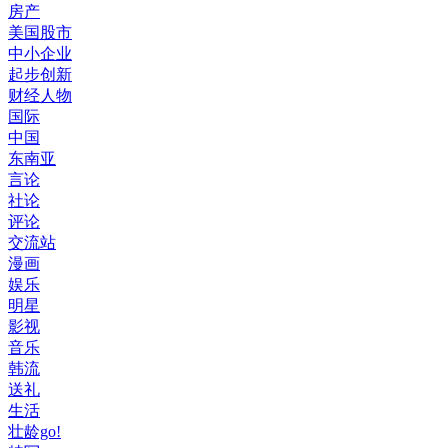
房产
美国股市
中小企业
起步创新
财经人物
国际
中国
东南亚
言论
社论
评论
交流站
漫画
娱乐
明星
影视
音乐
韩流
送礼
生活
壮龄go!