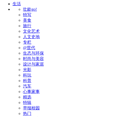
生活
壮龄go!
特写
美食
旅行
文化艺术
人文史地
专栏
@世代
生态与环保
时尚与美容
设计与家居
光影
科玩
科普
汽车
心事家事
精选
特辑
早报校园
热门