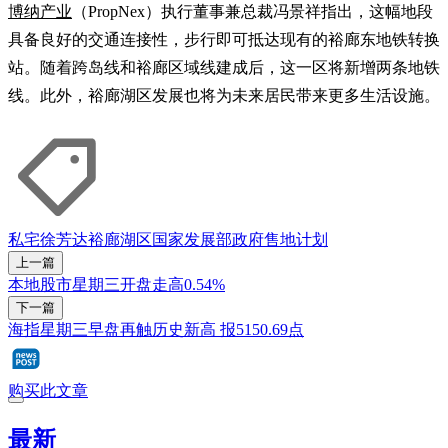
博纳产业
（PropNex）执行董事兼总裁冯景祥指出，这幅地段
具备良好的交通连接性，步行即可抵达现有的裕廊东地铁转换
站。随着跨岛线和裕廊区域线建成后，这一区将新增两条地铁
线。此外，裕廊湖区发展也将为未来居民带来更多生活设施。
私宅
徐芳达
裕廊湖区
国家发展部
政府售地计划
上一篇
本地股市星期三开盘走高0.54%
下一篇
海指星期三早盘再触历史新高 报5150.69点
购买此文章
最新