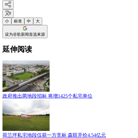
小
标准
中
大
设为谷歌新闻首选来源
延伸阅读
政府推出两地段招标 将增1425个私宅单位
荷兰坪私宅地段仅获一方竞标 森联开价4.54亿元