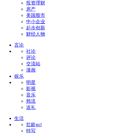
投资理财
房产
美国股市
中小企业
起步创新
财经人物
言论
社论
评论
交流站
漫画
娱乐
明星
影视
音乐
韩流
送礼
生活
壮龄go!
特写