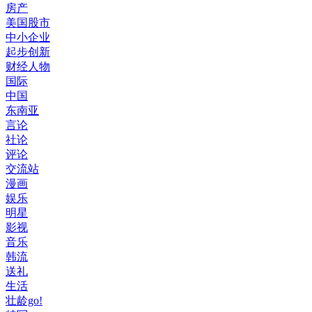
房产
美国股市
中小企业
起步创新
财经人物
国际
中国
东南亚
言论
社论
评论
交流站
漫画
娱乐
明星
影视
音乐
韩流
送礼
生活
壮龄go!