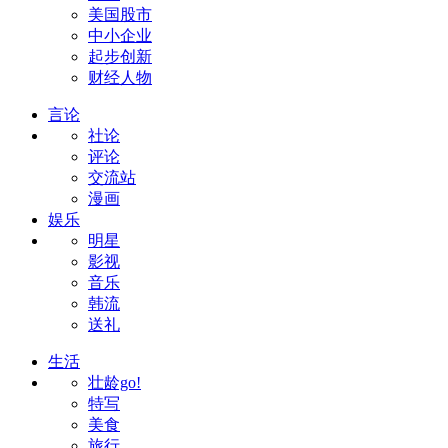
美国股市
中小企业
起步创新
财经人物
言论
社论
评论
交流站
漫画
娱乐
明星
影视
音乐
韩流
送礼
生活
壮龄go!
特写
美食
旅行