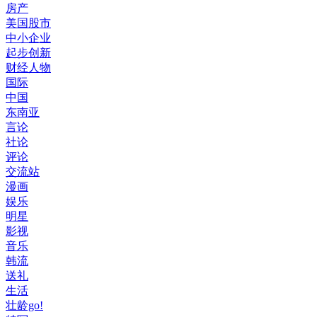
房产
美国股市
中小企业
起步创新
财经人物
国际
中国
东南亚
言论
社论
评论
交流站
漫画
娱乐
明星
影视
音乐
韩流
送礼
生活
壮龄go!