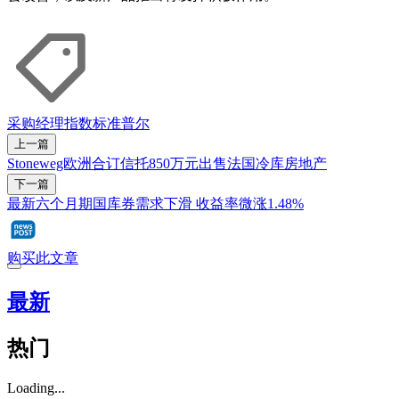
采购经理指数
标准普尔
上一篇
Stoneweg欧洲合订信托850万元出售法国冷库房地产
下一篇
最新六个月期国库券需求下滑 收益率微涨1.48%
购买此文章
最新
热门
Loading...