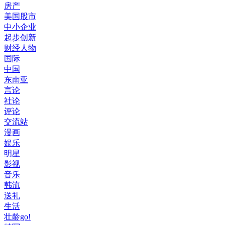
房产
美国股市
中小企业
起步创新
财经人物
国际
中国
东南亚
言论
社论
评论
交流站
漫画
娱乐
明星
影视
音乐
韩流
送礼
生活
壮龄go!