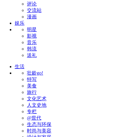
评论
交流站
漫画
娱乐
明星
影视
音乐
韩流
送礼
生活
壮龄go!
特写
美食
旅行
文化艺术
人文史地
专栏
@世代
生态与环保
时尚与美容