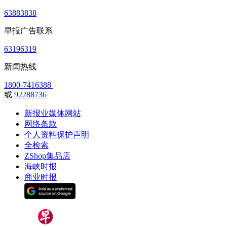
63883838
早报广告联系
63196319
新闻热线
1800-7416388
或
92288736
新报业媒体网站
网络条款
个人资料保护声明
全检索
ZShop集品店
海峡时报
商业时报