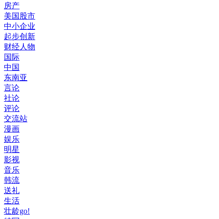
房产
美国股市
中小企业
起步创新
财经人物
国际
中国
东南亚
言论
社论
评论
交流站
漫画
娱乐
明星
影视
音乐
韩流
送礼
生活
壮龄go!