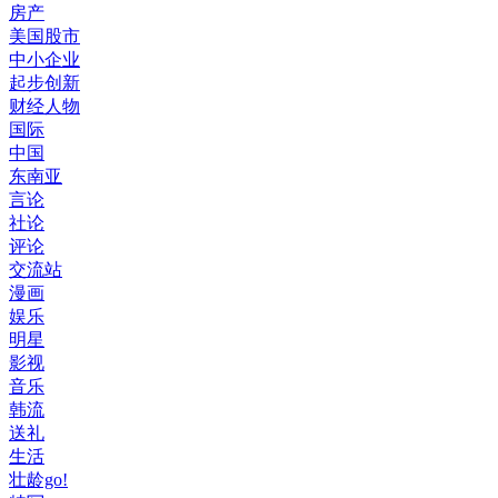
房产
美国股市
中小企业
起步创新
财经人物
国际
中国
东南亚
言论
社论
评论
交流站
漫画
娱乐
明星
影视
音乐
韩流
送礼
生活
壮龄go!