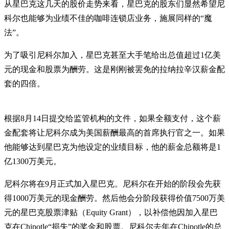
从星巴克这几天的股价走势来看，星巴克的股东们显然希望尼
科尔也能够为业绩不佳的咖啡连锁店业务，施展同样的“魔
法”。
为了吸引尼科尔加入，星巴克甚至大手笔给出总值超过1亿美
元的现金和股票为酬劳。这是刚刚被罢免的拉纳拉辛汉薪金配
套的四倍。
根据8月14日提交给监管机构的文件，如果全额支付，这个薪
金配套将让尼科尔成为美国薪酬最高的首席执行官之一。如果
他能够达到星巴克为他设定的业绩目标，他的薪金总额将是1
亿1300万美元。
尼科尔将在9月正式加入星巴克。尼科尔在开始的阶段会先获
得1000万美元的现金酬劳。然后他会分阶段获得价值7500万美
元的星巴克股票津贴（Equity Grant），以补偿他因加入星巴
克在Chipotle“损失”的奖金和股票。尼科尔去年在Chipotle的总