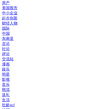
房产
美国股市
中小企业
起步创新
财经人物
国际
中国
东南亚
言论
社论
评论
交流站
漫画
娱乐
明星
影视
音乐
韩流
送礼
生活
壮龄go!