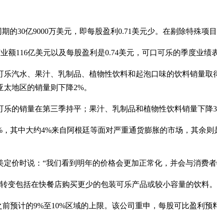
同期的30亿9000万美元，即每股盈利0.71美元少。在剔除特殊项
业额116亿美元以及每股盈利是0.74美元，可口可乐的季度业绩
可乐汽水、果汁、乳制品、植物性饮料和起泡口味的饮料销量取
亚太地区的销量则下降2%。
可乐的销量在第三季持平；果汁、乳制品和植物性饮料销量下降3
%，其中大约4%来自阿根廷等面对严重通货膨胀的市场，其余
谈到北美定价时说：“我们看到明年的价格会更加正常化，并会与消费
这种转变包括在快餐店购买更少的包装可乐产品或较小容量的饮料。
之前预计的9%至10%区域的上限。该公司重申，每股可比盈利预