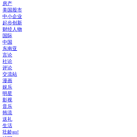
房产
美国股市
中小企业
起步创新
财经人物
国际
中国
东南亚
言论
社论
评论
交流站
漫画
娱乐
明星
影视
音乐
韩流
送礼
生活
壮龄go!