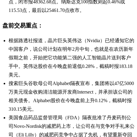
点，闭市报48362.68点。纳斯达克100指数则起0.46%或
115.53点，最后以25461.70点收市。
盘前交易重点：
根据路透社报道，晶片巨头英伟达（Nvidia）已经通知它的
中国客户，说公司计划在明年2月中旬，也就是在农历新年
假期之前，开始把它功能第二强的人工智能晶片送到客户
手中。英伟达股价在今晚盘前退低0.28%，截稿时报183.18
美元。
搜索巨头谷歌母公司Alphabet隔夜宣布，集团将以47亿5000
万美元现金收购清洁能源开发商Intersect，并承担该公司的
相关债务。Alphabet股价在今晚盘前上升0.12%，截稿时报
310.15美元。
美国食品药品监督管理局（FDA）隔夜批准了丹麦药剂公
司Novo-Nordisk的减肥药上市，让公司在与竞争对手礼来公
司（Eli Lilly）的减肥药竞争中占据了先机，有望重新夺回