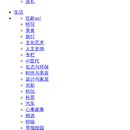
送礼
生活
壮龄go!
特写
美食
旅行
文化艺术
人文史地
专栏
@世代
生态与环保
时尚与美容
设计与家居
光影
科玩
科普
汽车
心事家事
精选
特辑
早报校园