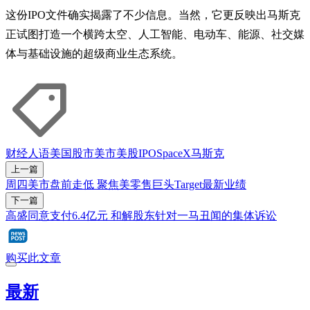
这份IPO文件确实揭露了不少信息。当然，它更反映出马斯克
正试图打造一个横跨太空、人工智能、电动车、能源、社交媒
体与基础设施的超级商业生态系统。
财经人语
美国股市
美市
美股
IPO
SpaceX
马斯克
上一篇
周四美市盘前走低 聚焦美零售巨头Target最新业绩
下一篇
高盛同意支付6.4亿元 和解股东针对一马丑闻的集体诉讼
购买此文章
最新