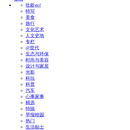
壮龄go!
特写
美食
旅行
文化艺术
人文史地
专栏
@世代
生态与环保
时尚与美容
设计与家居
光影
科玩
科普
汽车
心事家事
精选
特辑
早报校园
热门
生活贴士