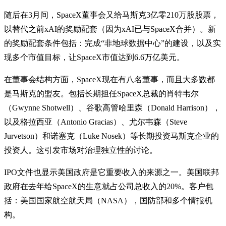
随后在3月间，SpaceX董事会又给马斯克3亿零210万股股票，
以替代之前xAI的奖励配套（因为xAI已与SpaceX合并）。新
的奖励配套条件包括：完成“非地球数据中心”的建设，以及实
现多个市值目标，让SpaceX市值达到6.6万亿美元。
在董事会结构方面，SpaceX现在有八名董事，而且大多数都
是马斯克的盟友。包括长期担任SpaceX总裁的肖特韦尔
（Gwynne Shotwell）、谷歌高管哈里森（Donald Harrison），
以及格拉西亚（Antonio Gracias）、尤尔韦森（Steve
Jurvetson）和诺塞克（Luke Nosek）等长期投资马斯克企业的
投资人。这引发市场对治理独立性的讨论。
IPO文件也显示美国政府是它重要收入的来源之一。美国联邦
政府在去年给SpaceX的生意就占公司总收入的20%。客户包
括：美国国家航空航天局（NASA），国防部和多个情报机
构。