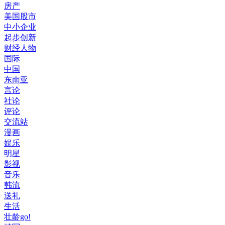
房产
美国股市
中小企业
起步创新
财经人物
国际
中国
东南亚
言论
社论
评论
交流站
漫画
娱乐
明星
影视
音乐
韩流
送礼
生活
壮龄go!