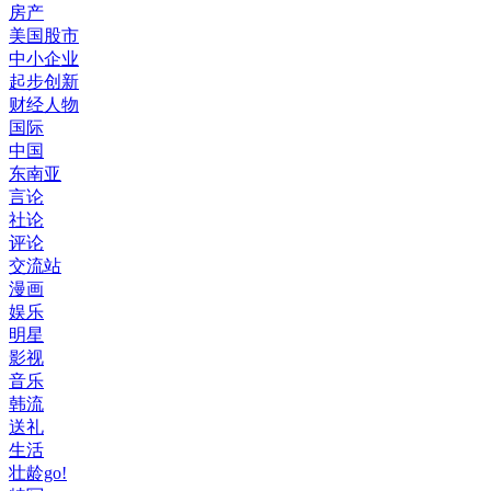
房产
美国股市
中小企业
起步创新
财经人物
国际
中国
东南亚
言论
社论
评论
交流站
漫画
娱乐
明星
影视
音乐
韩流
送礼
生活
壮龄go!