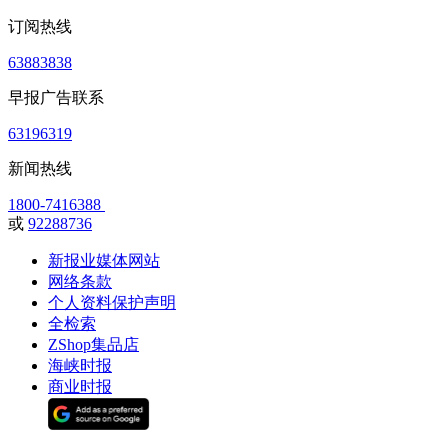
订阅热线
63883838
早报广告联系
63196319
新闻热线
1800-7416388
或
92288736
新报业媒体网站
网络条款
个人资料保护声明
全检索
ZShop集品店
海峡时报
商业时报