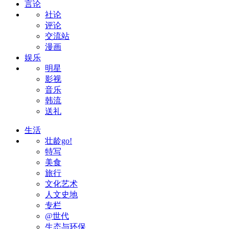
言论
社论
评论
交流站
漫画
娱乐
明星
影视
音乐
韩流
送礼
生活
壮龄go!
特写
美食
旅行
文化艺术
人文史地
专栏
@世代
生态与环保