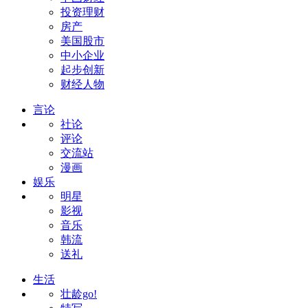
投资理财
房产
美国股市
中小企业
起步创新
财经人物
言论
社论
评论
交流站
漫画
娱乐
明星
影视
音乐
韩流
送礼
生活
壮龄go!