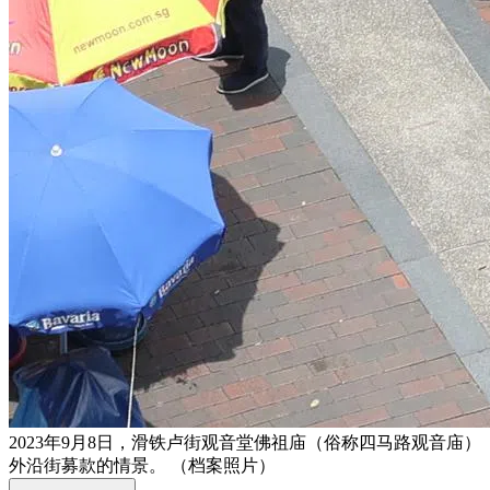
2023年9月8日，滑铁卢街观音堂佛祖庙（俗称四马路观音庙）
外沿街募款的情景。 （档案照片）