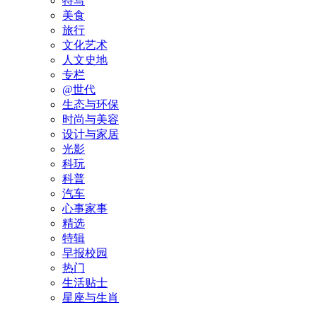
特写
美食
旅行
文化艺术
人文史地
专栏
@世代
生态与环保
时尚与美容
设计与家居
光影
科玩
科普
汽车
心事家事
精选
特辑
早报校园
热门
生活贴士
星座与生肖