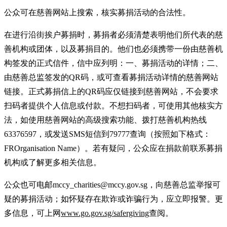
公众可在慈善网站上搜索，核实募捐活动的合法性。
在进行沿街挨户募捐时，募捐者必须清楚表明他们所代表的慈
善机构或团体，以及募捐目的。他们也必须携带一份由慈善机
构签发的正式信件，信中应列明：一、募捐活动的详情；二、
由慈善总监签发的QR码，或可查看募捐活动详情的慈善网站
链接。正式募捐信上的QR码应仅链接到慈善网站，不会要求
扫码者提供个人信息或付款。不想扫码者，可使用其他核实方
法，如使用慈善网站的高级搜索功能、拨打慈善机构热线
63376597，或发送SMS短信到79777查询（按照如下格式：
FR
Organisation Name）。若有疑问，公众应在捐款前联系募捐
机构或了解更多相关信息。
公众也可电邮mccy_charities@mccy.gov.sg，向慈善总监举报可
疑的募捐活动；如怀疑存在欺诈或诈骗行为，应立即报警。更
多信息，可上网
www.go.gov.sg/safergiving
查阅。