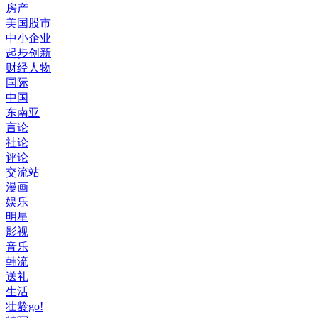
房产
美国股市
中小企业
起步创新
财经人物
国际
中国
东南亚
言论
社论
评论
交流站
漫画
娱乐
明星
影视
音乐
韩流
送礼
生活
壮龄go!