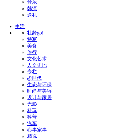
音乐
韩流
送礼
生活
壮龄go!
特写
美食
旅行
文化艺术
人文史地
专栏
@世代
生态与环保
时尚与美容
设计与家居
光影
科玩
科普
汽车
心事家事
精选