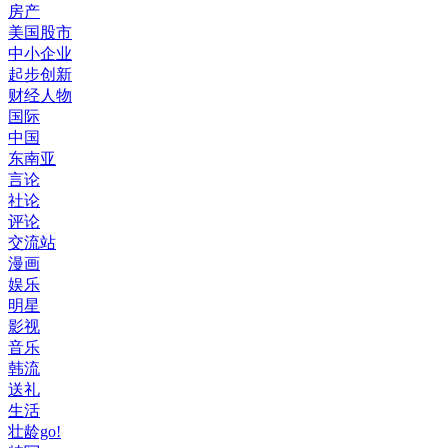
房产
美国股市
中小企业
起步创新
财经人物
国际
中国
东南亚
言论
社论
评论
交流站
漫画
娱乐
明星
影视
音乐
韩流
送礼
生活
壮龄go!