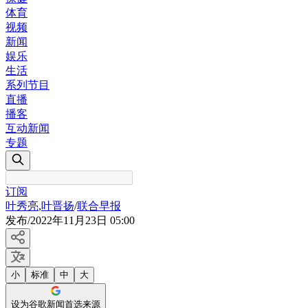
体育
视频
新闻
娱乐
生活
系列节目
直播
播客
互动新闻
专题
订阅
叶秀亮
,
叶晋扬
/
联合早报
发布
/
2022年11月23日 05:00
小
标准
中
大
设为谷歌新闻首选来源