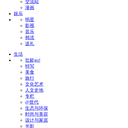
交流站
漫画
娱乐
明星
影视
音乐
韩流
送礼
生活
壮龄go!
特写
美食
旅行
文化艺术
人文史地
专栏
@世代
生态与环保
时尚与美容
设计与家居
光影