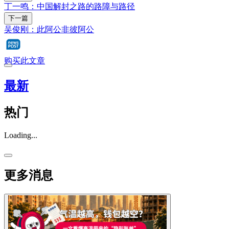
丁一鸣：中国解封之路的路障与路径
下一篇
吴俊刚：此阿公非彼阿公
购买此文章
最新
热门
Loading...
更多消息