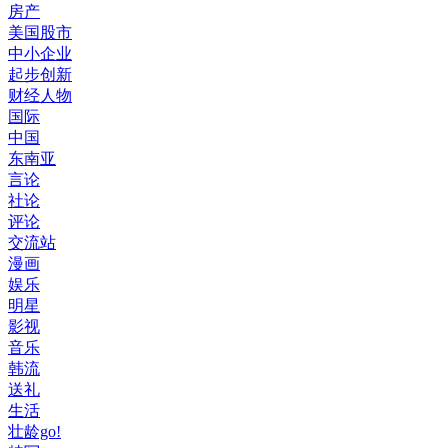
房产
美国股市
中小企业
起步创新
财经人物
国际
中国
东南亚
言论
社论
评论
交流站
漫画
娱乐
明星
影视
音乐
韩流
送礼
生活
壮龄go!