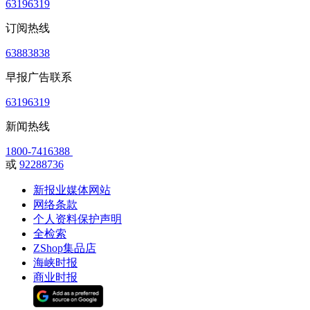
63196319
订阅热线
63883838
早报广告联系
63196319
新闻热线
1800-7416388
或
92288736
新报业媒体网站
网络条款
个人资料保护声明
全检索
ZShop集品店
海峡时报
商业时报