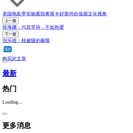
美国
电影
李安
杨紫琼
奥斯卡
好莱坞
价值观
文化视角
上一篇
徐海娜：与其坚持，不如热爱
下一篇
倪乐雄：核威慑的极限
购买此文章
最新
热门
Loading...
更多消息