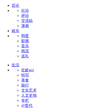
言论
社论
评论
交流站
漫画
娱乐
明星
影视
音乐
韩流
送礼
生活
壮龄go!
特写
美食
旅行
文化艺术
人文史地
专栏
@世代