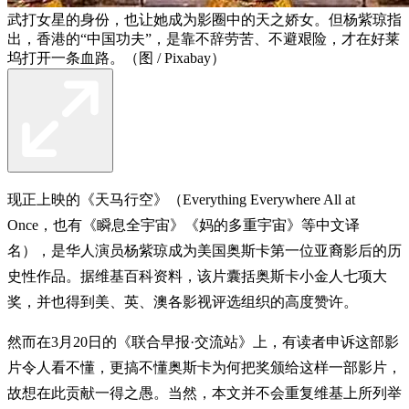
武打女星的身份，也让她成为影圈中的天之娇女。但杨紫琼指
出，香港的“中国功夫”，是靠不辞劳苦、不避艰险，才在好莱
坞打开一条血路。（图 / Pixabay）
现正上映的《天马行空》（Everything Everywhere All at
Once，也有《瞬息全宇宙》《妈的多重宇宙》等中文译
名），是华人演员杨紫琼成为美国奥斯卡第一位亚裔影后的历
史性作品。据维基百科资料，该片囊括奥斯卡小金人七项大
奖，并也得到美、英、澳各影视评选组织的高度赞许。
然而在3月20日的《联合早报·交流站》上，有读者申诉这部影
片令人看不懂，更搞不懂奥斯卡为何把奖颁给这样一部影片，
故想在此贡献一得之愚。当然，本文并不会重复维基上所列举