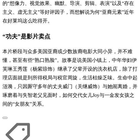
的“想像力、视觉效果、幽默、导演、剪辑、表演”以及“存在
主义、虚无主义”等好评因子，而想解说为何“亚裔元素”近年
在好莱坞这么吃得开。
“功夫”是影片卖点
本片桥段与众多美国亚裔或少数族裔电影大同小异，并不难
懂，甚至有些“熟口熟脸”。故事是说美国小镇上，中年华妇伊
芙琳王秀莲（杨紫琼饰）继承了父辈开设的洗衣机店，除了打
理店面就是到所得税局与税官周旋，生活枯燥乏味。生命中起
涟漪，只因厮守多年的丈夫威门（关继威饰）与她闹离婚，并
琢磨着与失智老父见面时，如何交代女儿Joy与一金发女孩之
间的“女朋友”关系。