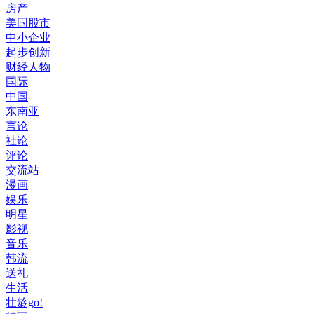
房产
美国股市
中小企业
起步创新
财经人物
国际
中国
东南亚
言论
社论
评论
交流站
漫画
娱乐
明星
影视
音乐
韩流
送礼
生活
壮龄go!