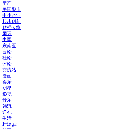
房产
美国股市
中小企业
起步创新
财经人物
国际
中国
东南亚
言论
社论
评论
交流站
漫画
娱乐
明星
影视
音乐
韩流
送礼
生活
壮龄go!