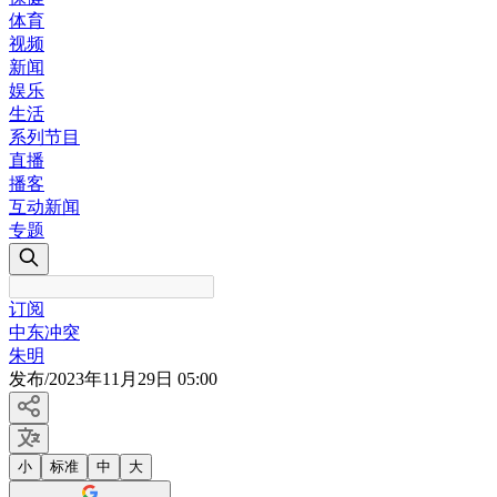
体育
视频
新闻
娱乐
生活
系列节目
直播
播客
互动新闻
专题
订阅
中东冲突
朱明
发布
/
2023年11月29日 05:00
小
标准
中
大