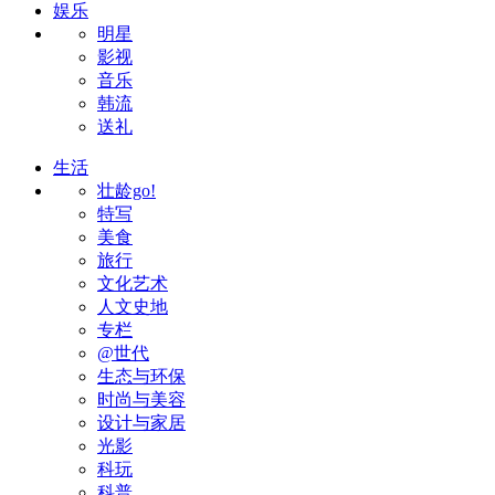
娱乐
明星
影视
音乐
韩流
送礼
生活
壮龄go!
特写
美食
旅行
文化艺术
人文史地
专栏
@世代
生态与环保
时尚与美容
设计与家居
光影
科玩
科普