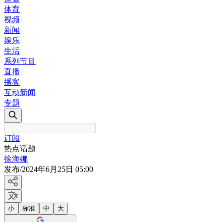
体育
视频
新闻
娱乐
生活
系列节目
直播
播客
互动新闻
专题
订阅
热点话题
徐海娜
发布
/
2024年6月25日 05:00
小
标准
中
大