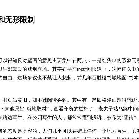
和无形限制
可以得知反对壁画的意见主要集中在两点：一是红头巾的形象问题
部鼓励的戒烟立场。其实在早前的新闻报道中，这幅红头巾的创作者
自由。这场争议也不禁让人想起，前几年百胜楼书城地面“书本满
书页虽黄旧，却不减阅读兴致。其中有一篇四格漫画题叫“就地
下来他只好“就地取材”，画看守所的栏杆了。老夫子站马路中
路边写生、在公园写生的人，都常常遭到投诉，被斥为“阻街”，
者的态度是宽容的，人们几乎可以在街上任何一个地方写生，滨