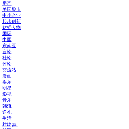
房产
美国股市
中小企业
起步创新
财经人物
国际
中国
东南亚
言论
社论
评论
交流站
漫画
娱乐
明星
影视
音乐
韩流
送礼
生活
壮龄go!