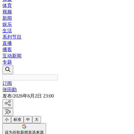
体育
视频
新闻
娱乐
生活
系列节目
直播
播客
互动新闻
专题
订阅
张田勘
发布
/
2026年6月2日 23:00
小
标准
中
大
设为谷歌新闻首选来源