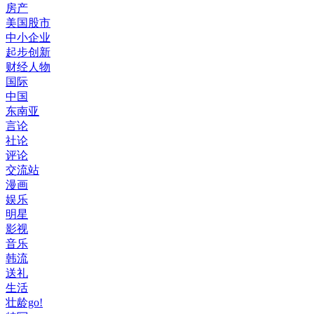
房产
美国股市
中小企业
起步创新
财经人物
国际
中国
东南亚
言论
社论
评论
交流站
漫画
娱乐
明星
影视
音乐
韩流
送礼
生活
壮龄go!