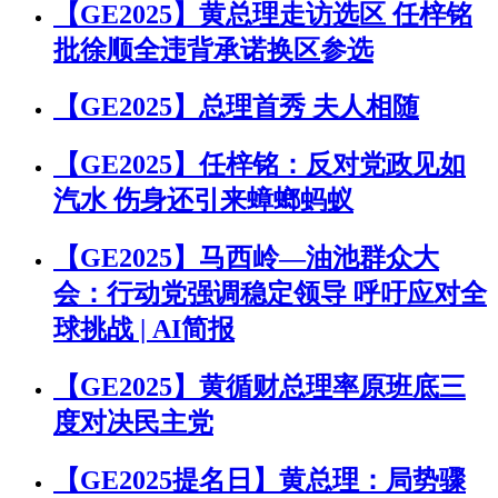
【GE2025】黄总理走访选区 任梓铭
批徐顺全违背承诺换区参选
【GE2025】总理首秀 夫人相随
【GE2025】任梓铭：反对党政见如
汽水 伤身还引来蟑螂蚂蚁
【GE2025】马西岭—油池群众大
会：行动党强调稳定领导 呼吁应对全
球挑战 | AI简报
【GE2025】黄循财总理率原班底三
度对决民主党
【GE2025提名日】黄总理：局势骤