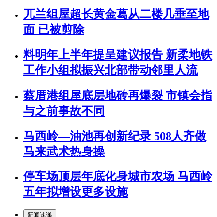
兀兰组屋超长黄金葛从二楼几垂至地
面 已被剪除
料明年上半年提呈建议报告 新柔地铁
工作小组拟振兴北部带动邻里人流
蔡厝港组屋底层地砖再爆裂 市镇会指
与之前事故不同
马西岭—油池再创新纪录 508人齐做
马来武术热身操
停车场顶层年底化身城市农场 马西岭
五年拟增设更多设施
新闻速递