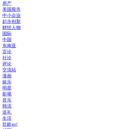
房产
美国股市
中小企业
起步创新
财经人物
国际
中国
东南亚
言论
社论
评论
交流站
漫画
娱乐
明星
影视
音乐
韩流
送礼
生活
壮龄go!