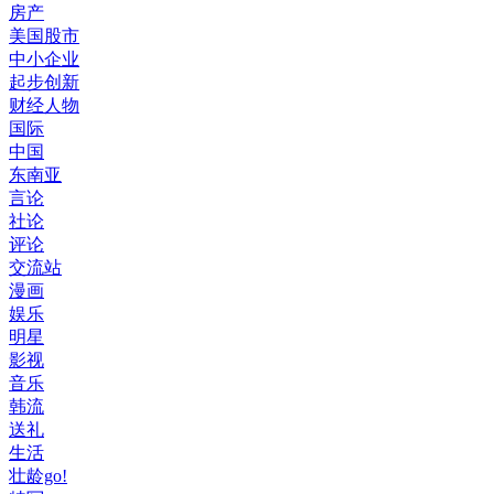
房产
美国股市
中小企业
起步创新
财经人物
国际
中国
东南亚
言论
社论
评论
交流站
漫画
娱乐
明星
影视
音乐
韩流
送礼
生活
壮龄go!