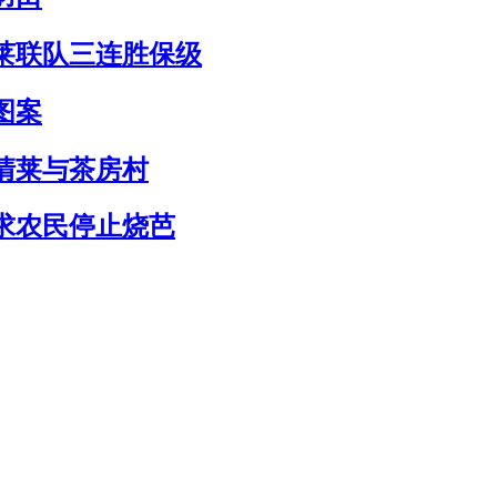
莱联队三连胜保级
​​
清莱与茶房村
恳求农民停止烧芭