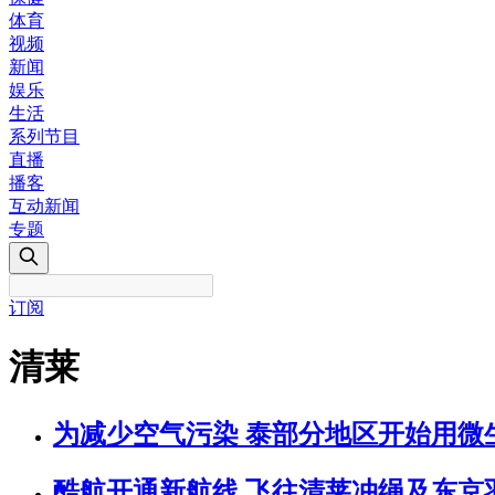
体育
视频
新闻
娱乐
生活
系列节目
直播
播客
互动新闻
专题
订阅
清莱
为减少空气污染 泰部分地区开始用微
酷航开通新航线 飞往清莱冲绳及东京