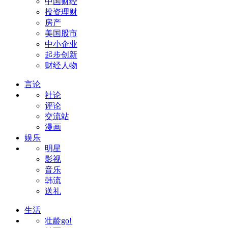
中国财经
投资理财
房产
美国股市
中小企业
起步创新
财经人物
言论
社论
评论
交流站
漫画
娱乐
明星
影视
音乐
韩流
送礼
生活
壮龄go!