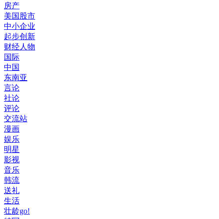
房产
美国股市
中小企业
起步创新
财经人物
国际
中国
东南亚
言论
社论
评论
交流站
漫画
娱乐
明星
影视
音乐
韩流
送礼
生活
壮龄go!