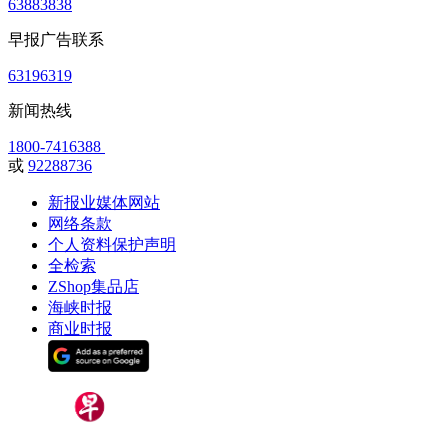
63883838
早报广告联系
63196319
新闻热线
1800-7416388
或
92288736
新报业媒体网站
网络条款
个人资料保护声明
全检索
ZShop集品店
海峡时报
商业时报