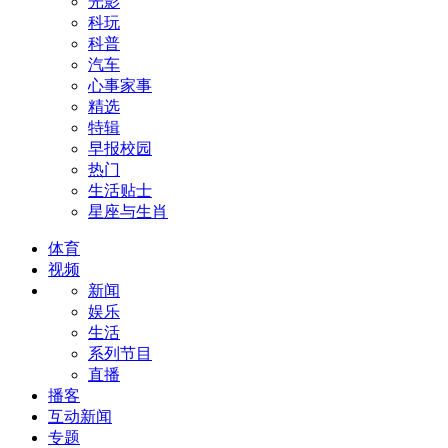
光影
科玩
科普
汽车
心事家事
精选
特辑
早报校园
热门
生活贴士
星座与生肖
体育
视频
新闻
娱乐
生活
系列节目
直播
播客
互动新闻
专题