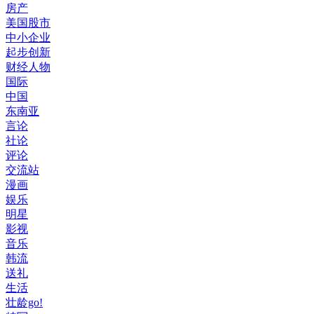
房产
美国股市
中小企业
起步创新
财经人物
国际
中国
东南亚
言论
社论
评论
交流站
漫画
娱乐
明星
影视
音乐
韩流
送礼
生活
壮龄go!