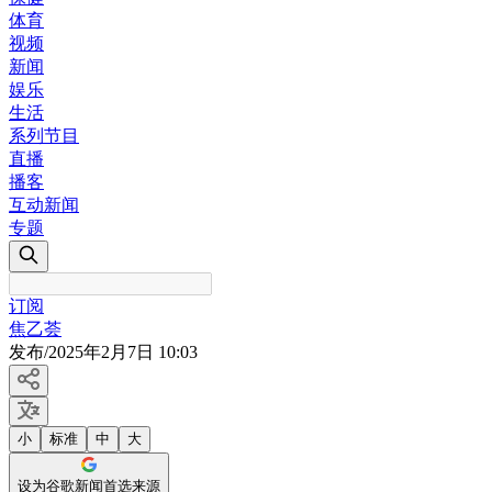
体育
视频
新闻
娱乐
生活
系列节目
直播
播客
互动新闻
专题
订阅
焦乙荟
发布
/
2025年2月7日 10:03
小
标准
中
大
设为谷歌新闻首选来源