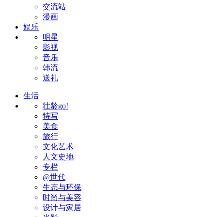
交流站
漫画
娱乐
明星
影视
音乐
韩流
送礼
生活
壮龄go!
特写
美食
旅行
文化艺术
人文史地
专栏
@世代
生态与环保
时尚与美容
设计与家居