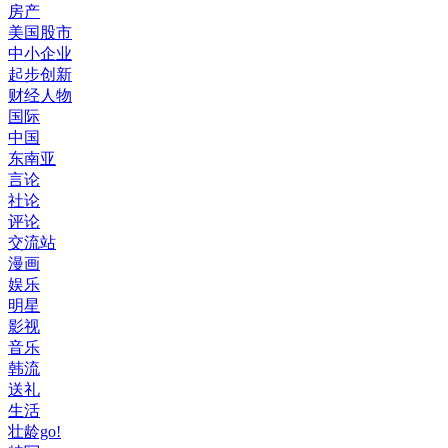
房产
美国股市
中小企业
起步创新
财经人物
国际
中国
东南亚
言论
社论
评论
交流站
漫画
娱乐
明星
影视
音乐
韩流
送礼
生活
壮龄go!