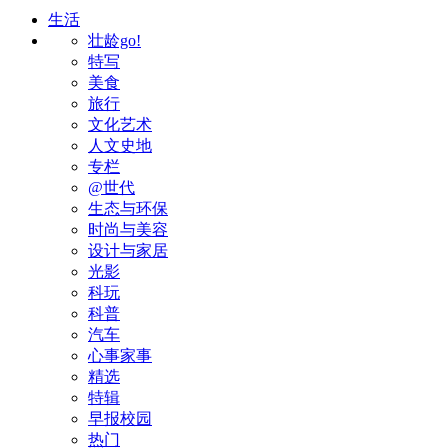
生活
壮龄go!
特写
美食
旅行
文化艺术
人文史地
专栏
@世代
生态与环保
时尚与美容
设计与家居
光影
科玩
科普
汽车
心事家事
精选
特辑
早报校园
热门