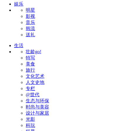
娱乐
明星
影视
音乐
韩流
送礼
生活
壮龄go!
特写
美食
旅行
文化艺术
人文史地
专栏
@世代
生态与环保
时尚与美容
设计与家居
光影
科玩