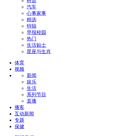
科普
汽车
心事家事
精选
特辑
早报校园
热门
生活贴士
星座与生肖
体育
视频
新闻
娱乐
生活
系列节目
直播
播客
互动新闻
专题
保健