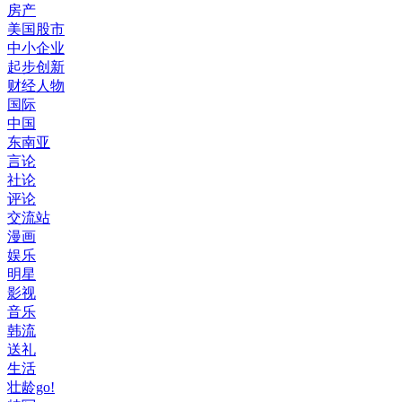
房产
美国股市
中小企业
起步创新
财经人物
国际
中国
东南亚
言论
社论
评论
交流站
漫画
娱乐
明星
影视
音乐
韩流
送礼
生活
壮龄go!