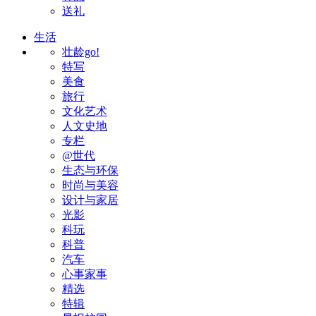
送礼
生活
壮龄go!
特写
美食
旅行
文化艺术
人文史地
专栏
@世代
生态与环保
时尚与美容
设计与家居
光影
科玩
科普
汽车
心事家事
精选
特辑