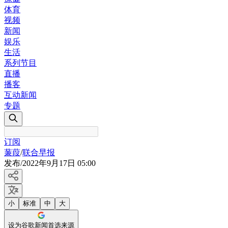
体育
视频
新闻
娱乐
生活
系列节目
直播
播客
互动新闻
专题
订阅
蒹葭
/
联合早报
发布
/
2022年9月17日 05:00
小
标准
中
大
设为谷歌新闻首选来源