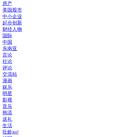
房产
美国股市
中小企业
起步创新
财经人物
国际
中国
东南亚
言论
社论
评论
交流站
漫画
娱乐
明星
影视
音乐
韩流
送礼
生活
壮龄go!