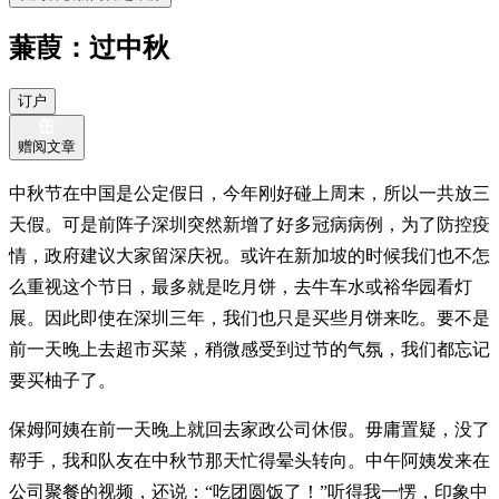
蒹葭：过中秋
订户
赠阅文章
中秋节在中国是公定假日，今年刚好碰上周末，所以一共放三
天假。可是前阵子深圳突然新增了好多冠病病例，为了防控疫
情，政府建议大家留深庆祝。或许在新加坡的时候我们也不怎
么重视这个节日，最多就是吃月饼，去牛车水或裕华园看灯
展。因此即使在深圳三年，我们也只是买些月饼来吃。要不是
前一天晚上去超市买菜，稍微感受到过节的气氛，我们都忘记
要买柚子了。
保姆阿姨在前一天晚上就回去家政公司休假。毋庸置疑，没了
帮手，我和队友在中秋节那天忙得晕头转向。中午阿姨发来在
公司聚餐的视频，还说：“吃团圆饭了！”听得我一愣，印象中