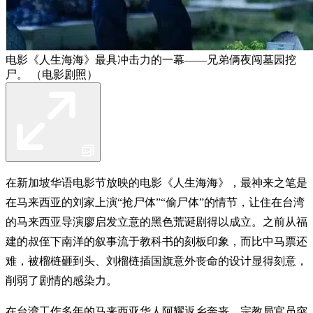
电影《人生海海》最具冲击力的一幕——兄弟俩夜闯墓园挖
尸。 （电影剧照）
在新加坡华语电影节放映的电影《人生海海》，最神来之笔是
在马来西亚的刘家上演“抢尸体”“偷尸体”的情节，让住在台湾
的马来西亚导演廖启发立意的黑色荒诞剧得以成立。之前从福
建的叔侄下南洋的叙事流于教科书的刻板印象，而比中马票还
难，被榴梿砸到头、刘榴梿插国旗意外丧命的设计显得刻意，
削弱了剧情的感染力。
在台湾工作多年的马来西亚华人阿耀返乡奔丧。宗教局官员突