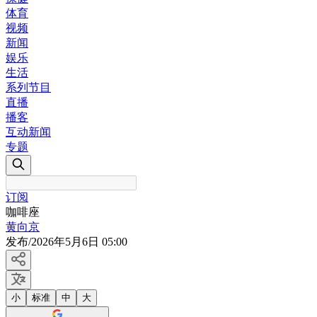
体育
视频
新闻
娱乐
生活
系列节目
直播
播客
互动新闻
专题
订阅
咖啡座
黄向京
发布
/
2026年5月6日 05:00
小
标准
中
大