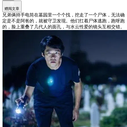
赠阅文章
兄弟俩持手电筒在墓园里一个个找，挖走了一个尸体，无法确
定是不是阿爸的，就被守卫发现。他们扛着尸体逃跑，跑呀跑
的，脸上重叠了几代人的面孔，与水云性爱的镜头互相交错。