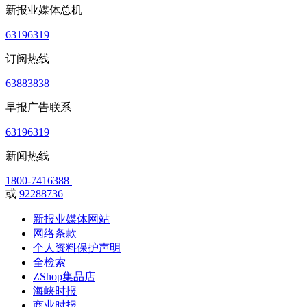
新报业媒体总机
63196319
订阅热线
63883838
早报广告联系
63196319
新闻热线
1800-7416388
或
92288736
新报业媒体网站
网络条款
个人资料保护声明
全检索
ZShop集品店
海峡时报
商业时报