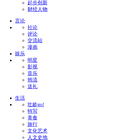
起步创新
财经人物
言论
社论
评论
交流站
漫画
娱乐
明星
影视
音乐
韩流
送礼
生活
壮龄go!
特写
美食
旅行
文化艺术
人文史地