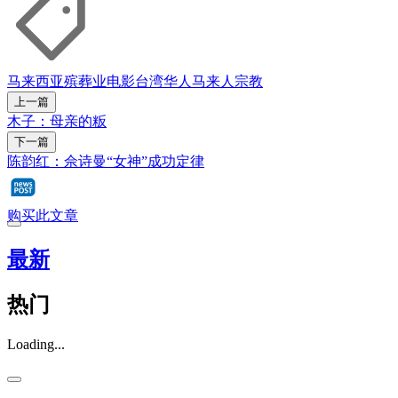
马来西亚
殡葬业
电影
台湾
华人
马来人
宗教
上一篇
木子：母亲的粄
下一篇
陈韵红：佘诗曼“女神”成功定律
购买此文章
最新
热门
Loading...