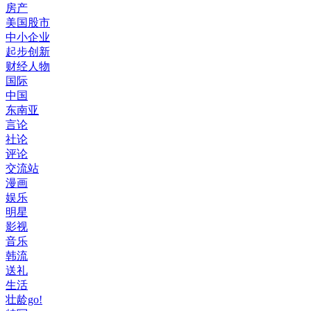
房产
美国股市
中小企业
起步创新
财经人物
国际
中国
东南亚
言论
社论
评论
交流站
漫画
娱乐
明星
影视
音乐
韩流
送礼
生活
壮龄go!