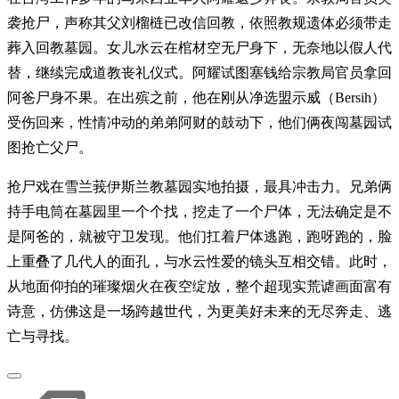
袭抢尸，声称其父刘榴梿已改信回教，依照教规遗体必须带走
葬入回教墓园。女儿水云在棺材空无尸身下，无奈地以假人代
替，继续完成道教丧礼仪式。阿耀试图塞钱给宗教局官员拿回
阿爸尸身不果。在出殡之前，他在刚从净选盟示威（Bersih）
受伤回来，性情冲动的弟弟阿财的鼓动下，他们俩夜闯墓园试
图抢亡父尸。
抢尸戏在雪兰莪伊斯兰教墓园实地拍摄，最具冲击力。兄弟俩
持手电筒在墓园里一个个找，挖走了一个尸体，无法确定是不
是阿爸的，就被守卫发现。他们扛着尸体逃跑，跑呀跑的，脸
上重叠了几代人的面孔，与水云性爱的镜头互相交错。此时，
从地面仰拍的璀璨烟火在夜空绽放，整个超现实荒谑画面富有
诗意，仿佛这是一场跨越世代，为更美好未来的无尽奔走、逃
亡与寻找。