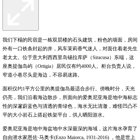
我们下榻的民宿是一栋双层楼的石头建筑，粉色的墙面，房间
外有一口铁条封起的井，风车茉莉香气迷人，对面住着老先生
老太太。位于意大利西西里岛锡拉库萨（Siracusa）东端，这
座奥提伽岛屿（Ortigia）居民仅有约4000人。柜台负责人说，
窄道小巷尽头是海边，不容易迷路。
面积仅约1平方公里的奥提伽岛最适合步行。傍晚时分，天光
仍亮，我们沿着海边散步，所面向的爱奥尼亚海是地中海标志
性的深邃蔚蓝色与清透的青绿色，海水无比清澈，难怪凹凸不
平的大小岩石上搭起铁架平台，供人晒阳游水。
爱奥尼亚海是地中海盆地中水深最深的海域，这片海水孕育了
自由潜水家恩佐·马奥卡(Enzo Maiorca, 1931-2016) ，他是世上