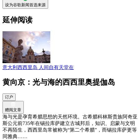
设为谷歌新闻首选来源
延伸阅读
意大利西西里岛 人间自有天堂在
黄向京：光与海的西西里奥提伽岛
订户
赠阅文章
海与光是孕育希腊思想的天然环境。古希腊科林斯贵族阿奇亚
斯公元前735年在锡拉库萨建立古城邦后，知识、启蒙与文明
不再陌生，西西里岛常被称为“第二个希腊”，而锡拉库萨更等
同雅典……