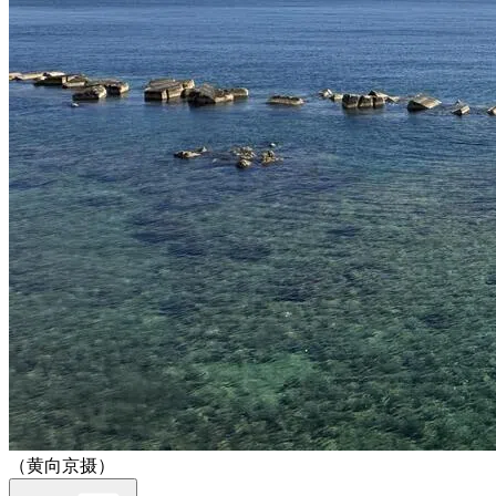
（黄向京摄）