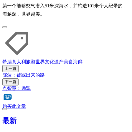
第一个能够憋气潜入51米深海水，并缔造101米个人纪录的，
海越深，世界越美。
希腊
意大利
旅游
世界文化遗产
美食
海鲜
上一篇
霃蔆：被踩出来的路
下一篇
点智慧：远观
购买此文章
最新