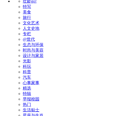
壮龄go!
特写
美食
旅行
文化艺术
人文史地
专栏
@世代
生态与环保
时尚与美容
设计与家居
光影
科玩
科普
汽车
心事家事
精选
特辑
早报校园
热门
生活贴士
星座与生肖