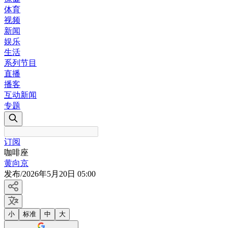
体育
视频
新闻
娱乐
生活
系列节目
直播
播客
互动新闻
专题
订阅
咖啡座
黄向京
发布
/
2026年5月20日 05:00
小
标准
中
大