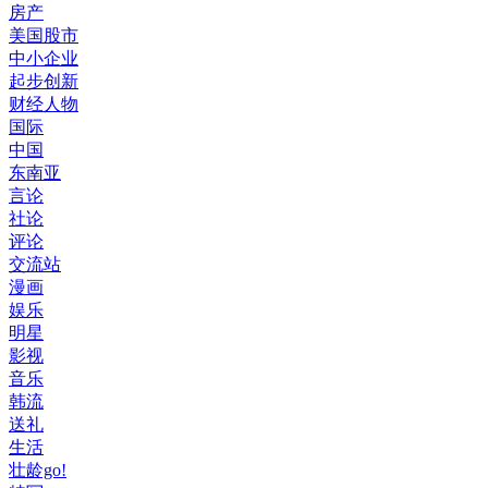
房产
美国股市
中小企业
起步创新
财经人物
国际
中国
东南亚
言论
社论
评论
交流站
漫画
娱乐
明星
影视
音乐
韩流
送礼
生活
壮龄go!