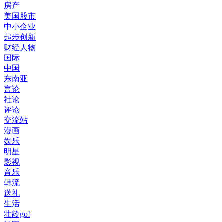
房产
美国股市
中小企业
起步创新
财经人物
国际
中国
东南亚
言论
社论
评论
交流站
漫画
娱乐
明星
影视
音乐
韩流
送礼
生活
壮龄go!