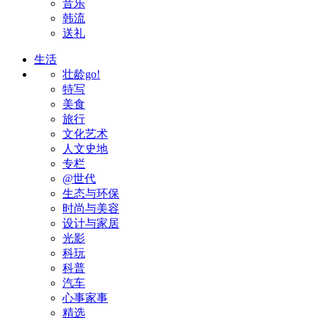
音乐
韩流
送礼
生活
壮龄go!
特写
美食
旅行
文化艺术
人文史地
专栏
@世代
生态与环保
时尚与美容
设计与家居
光影
科玩
科普
汽车
心事家事
精选