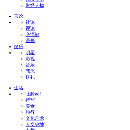
财经人物
言论
社论
评论
交流站
漫画
娱乐
明星
影视
音乐
韩流
送礼
生活
壮龄go!
特写
美食
旅行
文化艺术
人文史地