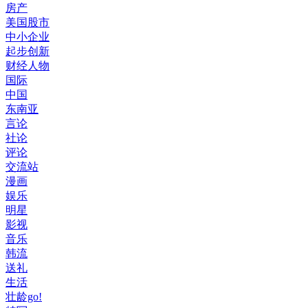
房产
美国股市
中小企业
起步创新
财经人物
国际
中国
东南亚
言论
社论
评论
交流站
漫画
娱乐
明星
影视
音乐
韩流
送礼
生活
壮龄go!