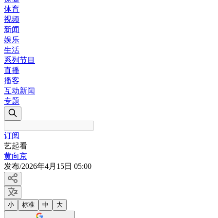
体育
视频
新闻
娱乐
生活
系列节目
直播
播客
互动新闻
专题
订阅
艺起看
黄向京
发布
/
2026年4月15日 05:00
小
标准
中
大