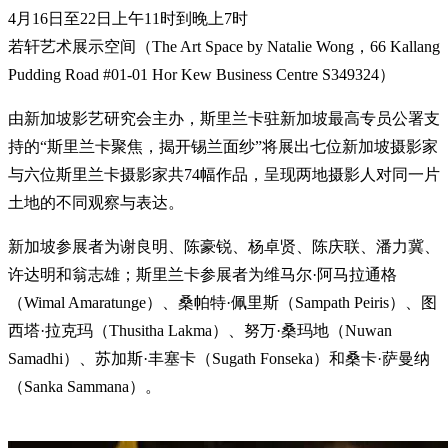
4月16日至22日上午11时到晚上7时
若轩艺术展示空间（The Art Space by Natalie Wong，66 Kallang
Pudding Road #01-01 Hor Kew Business Centre S349324）
由新加坡影艺研究会主办，斯里兰卡驻新加坡最高专员公署支
持的“斯里兰卡聚焦，揭开锡兰面纱”将展出七位新加坡摄影家
与六位斯里兰卡摄影家共74幅作品，呈现两地摄影人对同一片
土地的不同观察与表达。
新加坡参展者为谢良明、陈豪锐、杨卓贤、陈庆联、潘力冀、
许达明和翁志雄；斯里兰卡参展者为维马尔·阿马拉通格
（Wimal Amaratunge）、桑帕特·佩里斯（Sampath Peiris）、图
西塔·拉克玛（Thusitha Lakma）、努万·桑玛地（Nuwan
Samadhi）、苏加斯·丰塞卡（Sugath Fonseka）和桑卡·萨曼纳
（Sanka Sammana）。