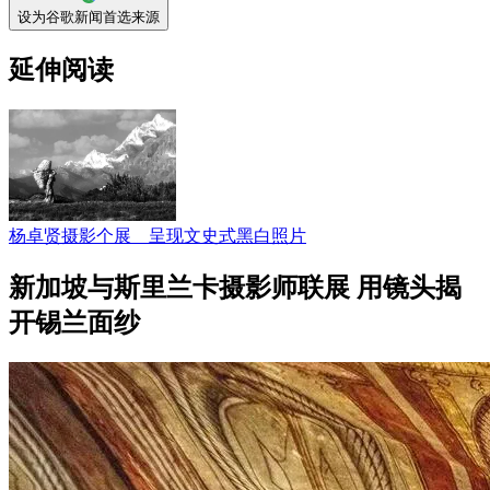
设为谷歌新闻首选来源
延伸阅读
杨卓贤摄影个展 呈现文史式黑白照片
新加坡与斯里兰卡摄影师联展 用镜头揭
开锡兰面纱