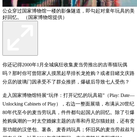
公众穿过国家博物馆一楼的影像隧道，即勾起对童年玩具的美
好回忆。 （国家博物馆提供）
你还记得2000年1月全城疯狂收集麦当劳推出的吉蒂猫玩偶
吗？那时你可曾陪家人摸黑起早排长龙抢购？或者目睹文庆路
分店的玻璃门因承受不了群众推挤，爆破后导致七人受伤？
走入国家博物馆特展“玩伴：打开记忆的玩具箱”（Play: Date—
Unlocking Cabinets of Play），右边一整面展墙，布满从20世纪
80年代至今的麦当劳玩具，件件都勾起国人的回忆。除了引爆
抢购疯潮的一对太空婚嫁主题的吉蒂和丹尼尔猫娃娃，还有变
形功能的汉堡包、薯条、麦香鸡玩具；怀旧风的麦当劳叔叔与