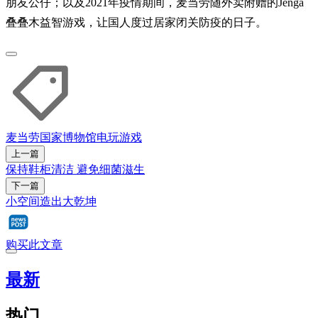
朋友公仔；以及2021年疫情期间，麦当劳随外卖附赠的Jenga
叠叠木益智游戏，让国人度过居家闭关防疫的日子。
麦当劳
国家博物馆
电玩游戏
上一篇
保持鞋柜清洁 避免细菌滋生
下一篇
小空间造出大乾坤
购买此文章
最新
热门