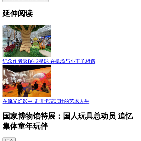
延伸阅读
纪念作者返B612星球 在机场与小王子相遇
在流光幻影中 走进卡萝悲壮的艺术人生
国家博物馆特展：国人玩具总动员 追忆
集体童年玩伴