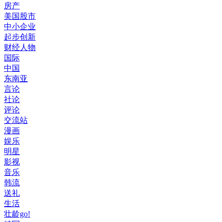
房产
美国股市
中小企业
起步创新
财经人物
国际
中国
东南亚
言论
社论
评论
交流站
漫画
娱乐
明星
影视
音乐
韩流
送礼
生活
壮龄go!