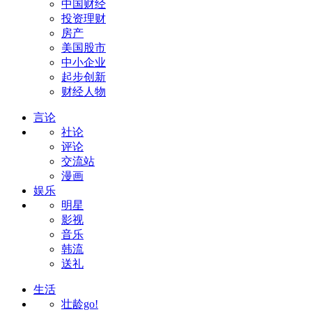
中国财经
投资理财
房产
美国股市
中小企业
起步创新
财经人物
言论
社论
评论
交流站
漫画
娱乐
明星
影视
音乐
韩流
送礼
生活
壮龄go!