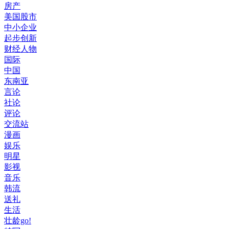
房产
美国股市
中小企业
起步创新
财经人物
国际
中国
东南亚
言论
社论
评论
交流站
漫画
娱乐
明星
影视
音乐
韩流
送礼
生活
壮龄go!