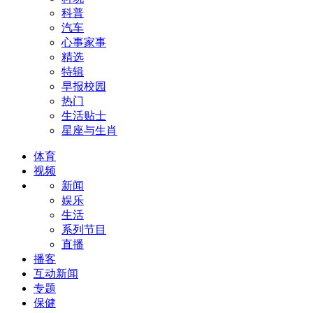
科普
汽车
心事家事
精选
特辑
早报校园
热门
生活贴士
星座与生肖
体育
视频
新闻
娱乐
生活
系列节目
直播
播客
互动新闻
专题
保健