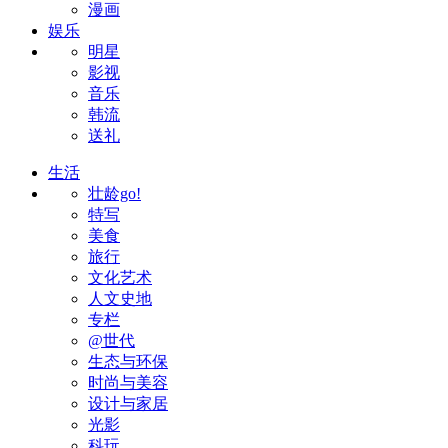
漫画
娱乐
明星
影视
音乐
韩流
送礼
生活
壮龄go!
特写
美食
旅行
文化艺术
人文史地
专栏
@世代
生态与环保
时尚与美容
设计与家居
光影
科玩