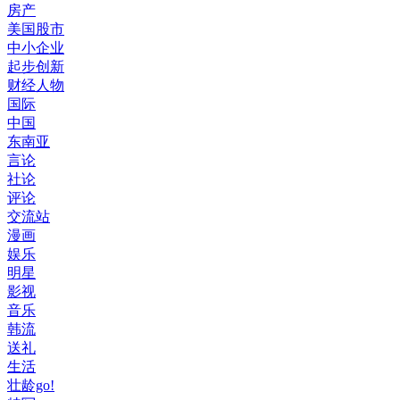
房产
美国股市
中小企业
起步创新
财经人物
国际
中国
东南亚
言论
社论
评论
交流站
漫画
娱乐
明星
影视
音乐
韩流
送礼
生活
壮龄go!