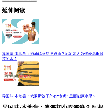
延伸阅读
异国味·本地尝：奶油鸡竟然没奶油？尼泊尔人为何爱喝铜器
装的水？
异国味·本地尝：俄罗斯饺子外有“老虎” 里面能藏水果？
异国味·本地尝：靠海却少吃海鲜？ 阿根