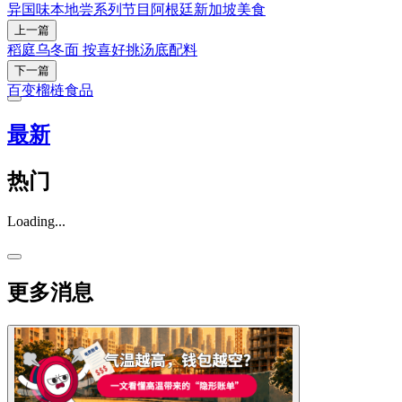
异国味本地尝
系列节目
阿根廷
新加坡美食
上一篇
稻庭乌冬面 按喜好挑汤底配料
下一篇
百变榴梿食品
最新
热门
Loading...
更多消息