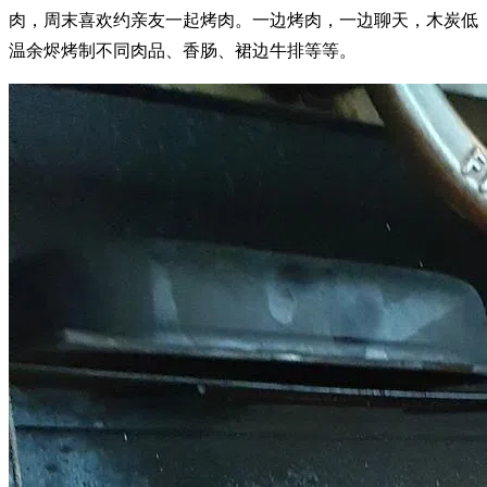
肉，周末喜欢约亲友一起烤肉。一边烤肉，一边聊天，木炭低
温余烬烤制不同肉品、香肠、裙边牛排等等。