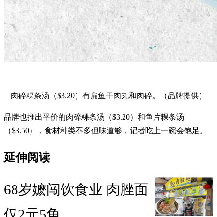
肉碎粿条汤（$3.20）有扁鱼干肉丸和肉碎。（品牌提供）
品牌也推出平价的肉碎粿条汤（$3.20）和鱼片粿条汤
（$3.50），食材种类不多但味道够，记者吃上一碗会饱足。
延伸阅读
68岁嬷闯饮食业 肉脞面
仅2元5角