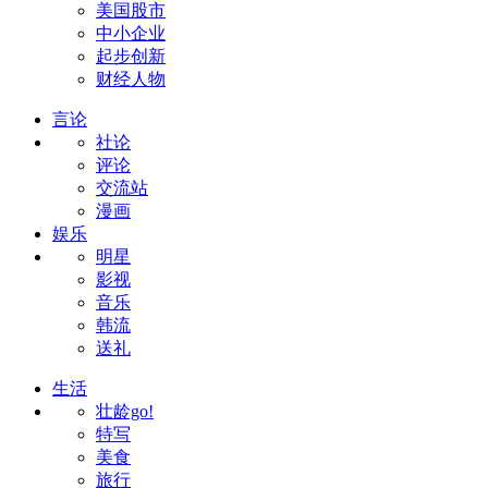
美国股市
中小企业
起步创新
财经人物
言论
社论
评论
交流站
漫画
娱乐
明星
影视
音乐
韩流
送礼
生活
壮龄go!
特写
美食
旅行