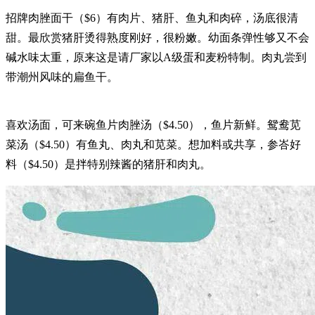
招牌肉脞面干（$6）有肉片、猪肝、鱼丸和肉碎，汤底很清
甜。最欣赏猪肝烫得熟度刚好，很粉嫩。幼面条弹性够又不会
碱水味太重，原来这是请厂家以A级蛋和麦粉特制。肉丸尝到
带潮州风味的扁鱼干。
喜欢汤面，可来碗鱼片肉脞汤（$4.50），鱼片新鲜。鸳鸯苋
菜汤（$4.50）有鱼丸、肉丸和苋菜。想加料或共享，参峇好
料（$4.50）是拌特别辣酱的猪肝和肉丸。