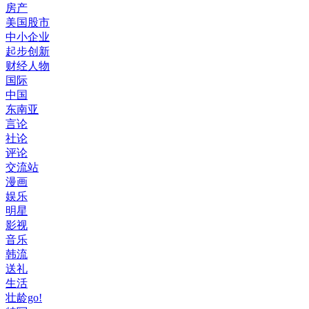
房产
美国股市
中小企业
起步创新
财经人物
国际
中国
东南亚
言论
社论
评论
交流站
漫画
娱乐
明星
影视
音乐
韩流
送礼
生活
壮龄go!