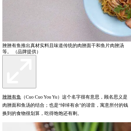
脞脞有鱼推出真材实料且味道传统的肉脞面干和鱼片肉脞汤
等。 （品牌提供）
脞脞有鱼
（Cuo Cuo You Yu）这个名字很有意思，顾名思义是
肉脞面和鱼汤的结合；也是“绰绰有余”的谐音，寓意所付的钱
换到的食物很划算，吃得饱饱还有剩。