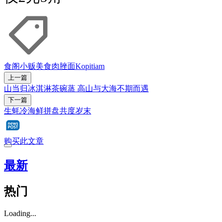
食阁
小贩美食
肉脞面
Kopitiam
上一篇
山当归冰淇淋茶碗蒸 高山与大海不期而遇
下一篇
生蚝冷海鲜拼盘共度岁末
购买此文章
最新
热门
Loading...