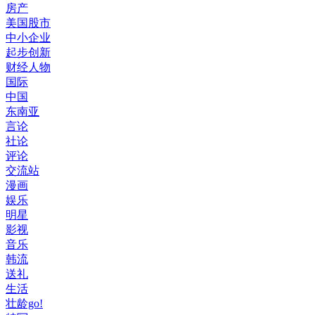
房产
美国股市
中小企业
起步创新
财经人物
国际
中国
东南亚
言论
社论
评论
交流站
漫画
娱乐
明星
影视
音乐
韩流
送礼
生活
壮龄go!