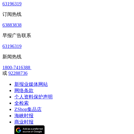
63196319
订阅热线
63883838
早报广告联系
63196319
新闻热线
1800-7416388
或
92288736
新报业媒体网站
网络条款
个人资料保护声明
全检索
ZShop集品店
海峡时报
商业时报