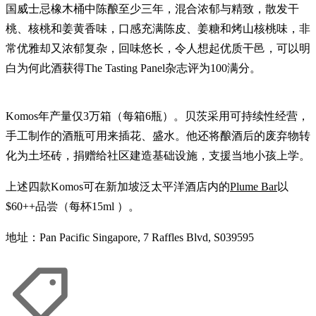
国威士忌橡木桶中陈酿至少三年，混合浓郁与精致，散发干
桃、核桃和姜黄香味，口感充满陈皮、姜糖和烤山核桃味，非
常优雅却又浓郁复杂，回味悠长，令人想起优质干邑，可以明
白为何此酒获得The Tasting Panel杂志评为100满分。
Komos年产量仅3万箱（每箱6瓶）。贝茨采用可持续性经营，
手工制作的酒瓶可用来插花、盛水。他还将酿酒后的废弃物转
化为土坯砖，捐赠给社区建造基础设施，支援当地小孩上学。
上述四款Komos可在新加坡泛太平洋酒店内的
Plume Bar
以
$60++品尝（每杯15ml ）。
地址：Pan Pacific Singapore, 7 Raffles Blvd, S039595