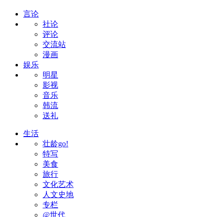
言论
社论
评论
交流站
漫画
娱乐
明星
影视
音乐
韩流
送礼
生活
壮龄go!
特写
美食
旅行
文化艺术
人文史地
专栏
@世代