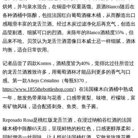
烘烤，并与泉水混合，在铜壶中双重蒸馏。原酒Blanco随后在
各种酒桶中陈酿，包括法国红白葡萄酒橡木桶，从而酿造出口
感顺滑丰富的龙舌兰酒。经过木炭过滤净化后再充气，创造出
晶莹剔透、细腻可口的烈酒。未陈年的Blanco酒精度55%，但
品来不呛。贝茨认为龙舌兰酒需像日本威士忌一样细腻，酒体
均衡，适合日常饮用。
记者品尝了四款Komos，酒精度皆为40%，觉得比过往所尝过
的龙舌兰酒雅致许多，用葡萄酒杯才能品到更多的香气与口
感。第一款Añejo Cristalino（每瓶$370，
https://www.1855thebottleshop.com/
）在法国橡木白酒桶中熟成
一年，散发热带果味与花香，口感带黄梨、味噌、柠檬味，富
有矿物风味，适合配搭刺身、鱼类、鱼子酱。
Reposado Rosa是桃红版龙舌兰酒，在浸过纳帕谷红酒的法国
橡木桶中陈酿65天后，呈现鲜艳的粉红色，口感更醇厚柔和，
同时增添一丝甜味，让人想起法国桃红酒。它散发玫瑰花瓣、