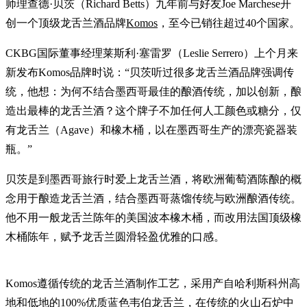
师理查德·贝茨（Richard Betts）九年前与好友Joe Marchese开
创一个顶级龙舌兰酒品牌
Komos
，至今已销往超过40个国家。
CKBG国际董事经理莱斯利·塞雷罗（Leslie Serrero）上个月来
新发布Komos品牌时说：“贝茨听过很多龙舌兰酒品牌强调传
统，他想：为何不结合墨西哥最佳的酿酒传统，加以创新，酿
造出最棒的龙舌兰酒？这个牌子不加任何人工颜色或糖分，仅
有龙舌兰（Agave）和橡木桶，以在墨西哥生产的漂亮瓷器装
瓶。”
贝茨是到墨西哥旅行时爱上龙舌兰酒，将欧洲葡萄酒陈酿的概
念用于酿造龙舌兰酒，结合墨西哥蒸馏传统与欧洲酿酒传统。
他不用一般龙舌兰陈年的美国波本橡木桶，而改用法国顶级橡
木桶陈年，赋予龙舌兰圆滑轻盈优雅的口感。
Komos遵循传统的龙舌兰酒制作工艺，采用产自哈利斯科州高
地和低地的100%优质蓝色韦伯龙舌兰，在传统的火山石炉中