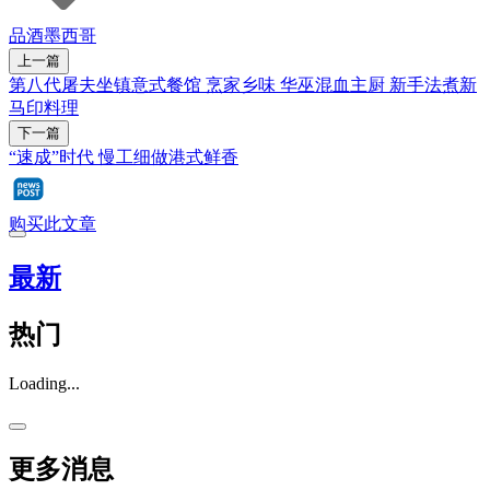
品酒
墨西哥
上一篇
第八代屠夫坐镇意式餐馆 烹家乡味 华巫混血主厨 新手法煮新
马印料理
下一篇
“速成”时代 慢工细做港式鲜香
购买此文章
最新
热门
Loading...
更多消息