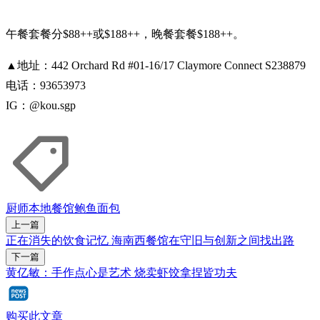
午餐套餐分$88++或$188++，晚餐套餐$188++。
▲地址：442 Orchard Rd #01-16/17 Claymore Connect S238879
电话：93653973
IG：@kou.sgp
厨师
本地餐馆
鲍鱼
面包
上一篇
正在消失的饮食记忆 海南西餐馆在守旧与创新之间找出路
下一篇
黄亿敏：手作点心是艺术 烧卖虾饺拿捏皆功夫
购买此文章