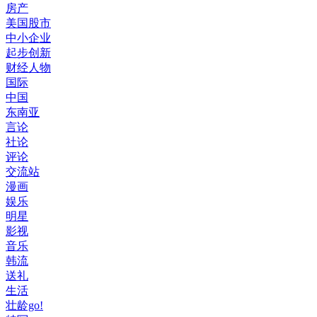
房产
美国股市
中小企业
起步创新
财经人物
国际
中国
东南亚
言论
社论
评论
交流站
漫画
娱乐
明星
影视
音乐
韩流
送礼
生活
壮龄go!