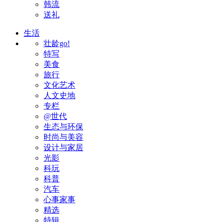
韩流
送礼
生活
壮龄go!
特写
美食
旅行
文化艺术
人文史地
专栏
@世代
生态与环保
时尚与美容
设计与家居
光影
科玩
科普
汽车
心事家事
精选
特辑