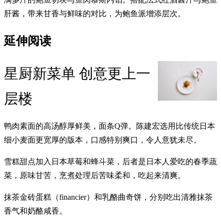
肝酱，带来甘香与鲜味的对比，为鲍鱼派增添层次。
延伸阅读
星厨新菜单 创意更上一
层楼
鸭肉素面的高汤醇厚鲜美，面条Q弹。陈建宏选用比传统日本
细小麦面更宽厚的版本，口感特别爽口，令人意犹未尽。
雪糕甜点加入日本草莓和蜂斗菜，后者是日本人爱吃的春季蔬
菜，原味甘苦，烹煮处理后苦味柔和，吃起来清爽。
抹茶金砖蛋糕（financier）和乳酪曲奇饼，分别吃出清雅抹茶
香气和奶酪咸香。