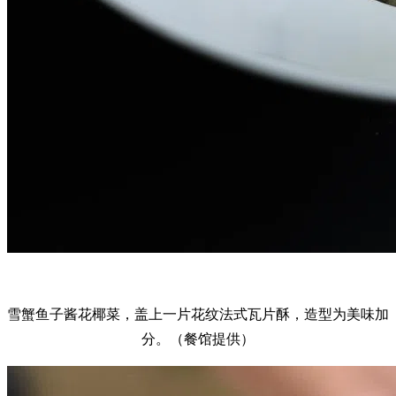
雪蟹鱼子酱花椰菜，盖上一片花纹法式瓦片酥，造型为美味加
分。（餐馆提供）