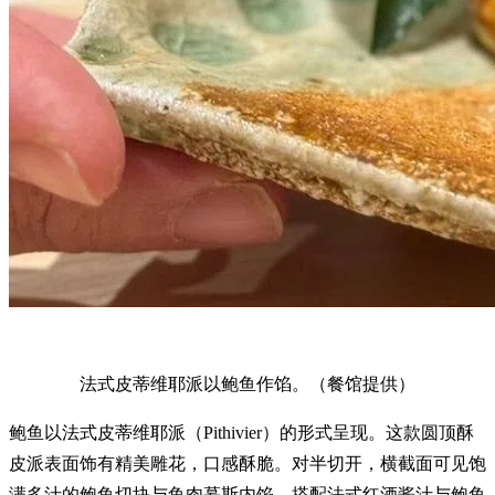
法式皮蒂维耶派以鲍鱼作馅。（餐馆提供）
鲍鱼以法式皮蒂维耶派（Pithivier）的形式呈现。这款圆顶酥
皮派表面饰有精美雕花，口感酥脆。对半切开，横截面可见饱
满多汁的鲍鱼切块与鱼肉慕斯内馅。搭配法式红酒酱汁与鲍鱼