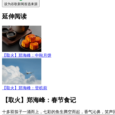
设为谷歌新闻首选来源
延伸阅读
【取火】郑海峰：中秋月饼
【取火】郑海峰：登机前
【取火】郑海峰：春节食记
十多双筷子一涌而上，七彩的鱼生腾空而起，香气沁鼻，笑声