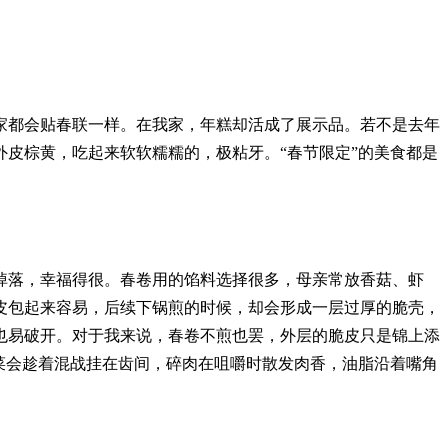
家都会贴春联一样。在我家，年糕却活成了展示品。若不是去年
皮棕黄，吃起来软软糯糯的，极粘牙。“春节限定”的美食都是
掉落，幸福得很。春卷用的馅料选择很多，母亲常放香菇、虾
皮包起来容易，后续下锅煎的时候，却会形成一层过厚的脆壳，
也易破开。对于我来说，春卷不煎也罢，外层的脆皮只是锦上添
菜会趁着混战挂在齿间，碎肉在咀嚼时散发肉香，油脂沿着嘴角