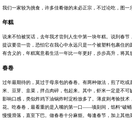
我们一家较为挑食，许多佳肴做的未必正宗，不过论吃，图一
年糕
说来不怕被笑话，去年我才尝到人生中第一块年糕。说到春节
提议要尝一尝，恐怕它在我心中永远只是一个被塑料包裹住的
有含义的，年糕寓意着生活一年比一年更好，步步高升，将其
春卷
过年最期待的，莫过于母亲包的春卷。有两种做法，煎了吃或
米、豆芽、韭菜，拌点肉碎，包起来。其中，虾米一定是不可
影响口感，类似炸鸡下油锅炸时淀粉放多了。薄皮则考验技术
花。吃春卷，最看重的是入嘴的第一口——顷刻间，馅料“破
慢慢滑落，直至下巴。做春卷十分麻烦。每逢春节，加上其他