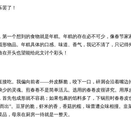
乐罢了！
，第一个想到的食物就是年糕。年糕的存在必不可少，像春节家
圆形物品。年糕具体的口感、味道、香气，我记不清了，只记得外
放在开头也望能给此文讨个彩头！
直接吃。我偏向前者——外皮酥脆，咬下一口，碎屑会沿着嘴边
缺少的灵魂。煎春卷不是简单活儿。选用的春卷皮很讲究。用厚
，首先包成形就不容易；如果包裹的馅料多了，下锅煎时春卷皮
蛹而出”。豆芽的脆，虾米的香，香菇的糯，味蕾遭众味相撞。韭
菜品，母亲在厨房一待就是一整天。