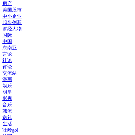
房产
美国股市
中小企业
起步创新
财经人物
国际
中国
东南亚
言论
社论
评论
交流站
漫画
娱乐
明星
影视
音乐
韩流
送礼
生活
壮龄go!