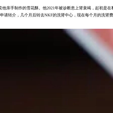
卖他亲手制作的雪花酥。他2021年被诊断患上肾衰竭，起初是在
他申请转介，几个月后转去NKF的洗肾中心，现在每个月的洗