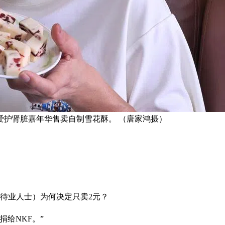
爱护肾脏嘉年华售卖自制雪花酥。 （唐家鸿摄）
，待业人士）为何决定只卖2元？
给NKF。”