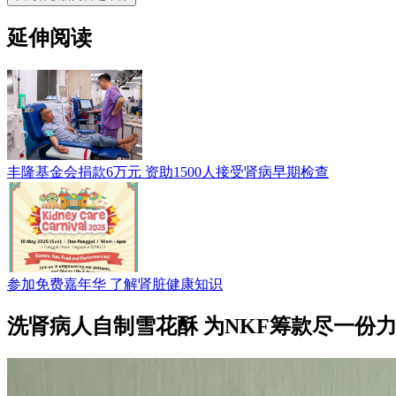
延伸阅读
丰隆基金会捐款6万元 资助1500人接受肾病早期检查
参加免费嘉年华 了解肾脏健康知识
洗肾病人自制雪花酥 为NKF筹款尽一份