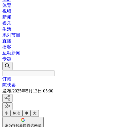
体育
视频
新闻
娱乐
生活
系列节目
直播
播客
互动新闻
专题
订阅
陈映蓁
发布
/
2025年5月13日 05:00
小
标准
中
大
设为谷歌新闻首选来源