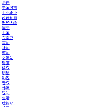
房产
美国股市
中小企业
起步创新
财经人物
国际
中国
东南亚
言论
社论
评论
交流站
漫画
娱乐
明星
影视
音乐
韩流
送礼
生活
壮龄go!