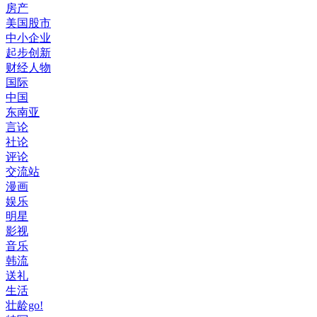
房产
美国股市
中小企业
起步创新
财经人物
国际
中国
东南亚
言论
社论
评论
交流站
漫画
娱乐
明星
影视
音乐
韩流
送礼
生活
壮龄go!