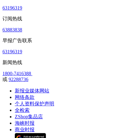
63196319
订阅热线
63883838
早报广告联系
63196319
新闻热线
1800-7416388
或
92288736
新报业媒体网站
网络条款
个人资料保护声明
全检索
ZShop集品店
海峡时报
商业时报