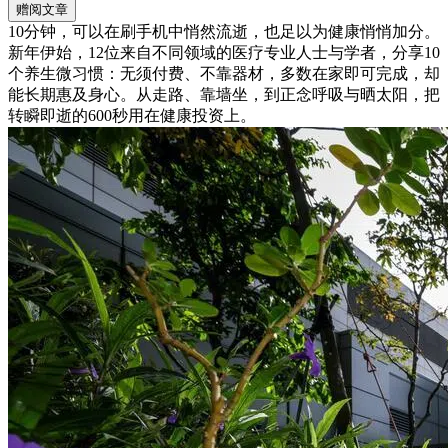
赠阅文章
10分钟，可以在刷手机中悄然流逝，也足以为健康悄悄加分。
新年伊始，12位来自不同领域的医疗专业人士与学者，分享10
个养生微习惯：无须付费、不靠器材，多数在家即可完成，却
能长期惠及身心。从走路、靠墙坐，到正念呼吸与晒太阳，把
转瞬即逝的600秒用在健康投资上。