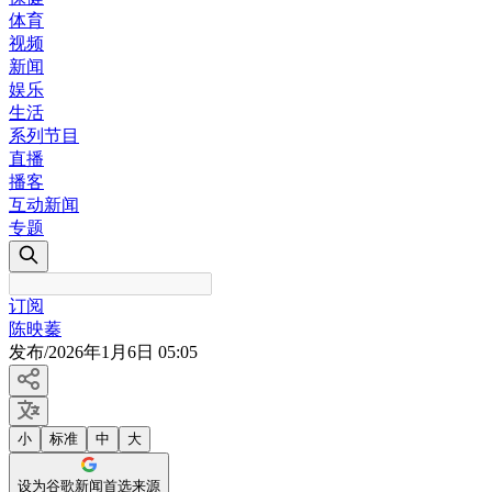
体育
视频
新闻
娱乐
生活
系列节目
直播
播客
互动新闻
专题
订阅
陈映蓁
发布
/
2026年1月6日 05:05
小
标准
中
大
设为谷歌新闻首选来源