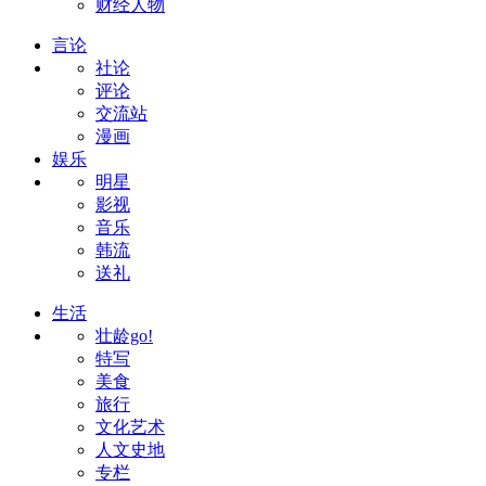
财经人物
言论
社论
评论
交流站
漫画
娱乐
明星
影视
音乐
韩流
送礼
生活
壮龄go!
特写
美食
旅行
文化艺术
人文史地
专栏