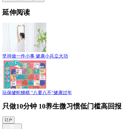
延伸阅读
坚持做一件小事 健康小兵立大功
玩保健蛇梯棋 “八要八不”健康过年
只做10分钟 10养生微习惯低门槛高回报
订户