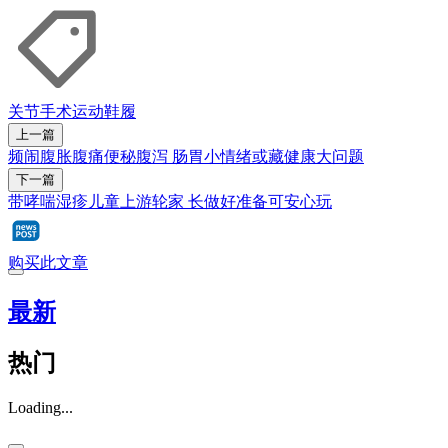
关节
手术
运动
鞋履
上一篇
频闹腹胀腹痛便秘腹泻 肠胃小情绪或藏健康大问题
下一篇
带哮喘湿疹儿童上游轮家 长做好准备可安心玩
购买此文章
最新
热门
Loading...