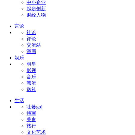
中小企业
起步创新
财经人物
言论
社论
评论
交流站
漫画
娱乐
明星
影视
音乐
韩流
送礼
生活
壮龄go!
特写
美食
旅行
文化艺术