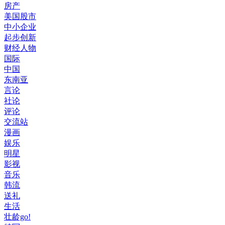
房产
美国股市
中小企业
起步创新
财经人物
国际
中国
东南亚
言论
社论
评论
交流站
漫画
娱乐
明星
影视
音乐
韩流
送礼
生活
壮龄go!