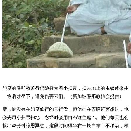
印度的耆那教苦行僧随身带着小扫帚，扫去地上的虫蚁或微生
物后才坐下，避免伤害它们。（新加坡耆那教协会提供）
新加坡没有在印度修行的苦行僧，但信徒在家膜拜冥想时，也
会先用小扫帚扫地，念经时会用白布遮住嘴巴。他们每天也会
拨出48分钟静思冥想，这段时间得坐在一块白布上不移动，根