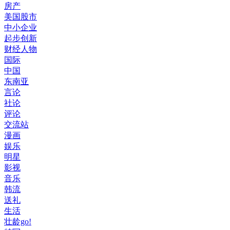
房产
美国股市
中小企业
起步创新
财经人物
国际
中国
东南亚
言论
社论
评论
交流站
漫画
娱乐
明星
影视
音乐
韩流
送礼
生活
壮龄go!