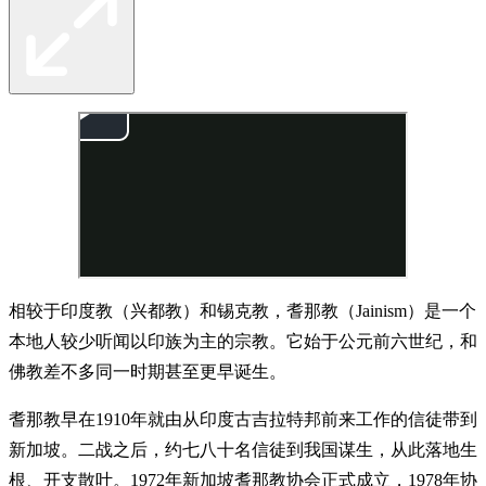
相较于印度教（兴都教）和锡克教，耆那教（Jainism）是一个
本地人较少听闻以印族为主的宗教。它始于公元前六世纪，和
佛教差不多同一时期甚至更早诞生。
耆那教早在1910年就由从印度古吉拉特邦前来工作的信徒带到
新加坡。二战之后，约七八十名信徒到我国谋生，从此落地生
根、开支散叶。1972年新加坡耆那教协会正式成立，1978年协