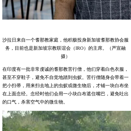
沙拉日来自一个耆那教家庭，他积极投身新加坡耆那教协会服
务，目前也是新加坡宗教联谊会（IRO）的主席。（严宣融
摄）
在印度有一批非常虔诚的耆那教苦行僧，他们穿着白色衣服，
甚至不穿鞋子，避免不自觉地踏到虫蚁。苦行僧随身会带着一
把小扫帚，用来扫去地上的虫蚁或微生物后，才铺一块白布坐
在上面念经。念经时他们会用一小块白布遮住嘴巴，避免吐出
的口气，杀害空气中的微生物。