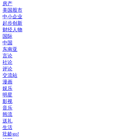
房产
美国股市
中小企业
起步创新
财经人物
国际
中国
东南亚
言论
社论
评论
交流站
漫画
娱乐
明星
影视
音乐
韩流
送礼
生活
壮龄go!