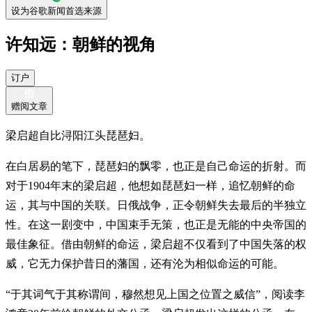
设为谷歌新闻首选来源
许知远：朝鲜的视角
订户
赠阅文章
梁启超自比浔阳江头琵琶妇。
在白居易的笔下，琵琶妇的飘零，也正是自己命运的折射。而
对于1904年末的梁启超，他想如琵琶妇一样，追忆朝鲜的命
运，其与中国的关联。日俄战争，正令朝鲜失去最后的半独立
性。在这一剧变中，中国束手无策，也正是无能的中央帝国的
最佳象征。借由朝鲜的命运，梁启超不仅看到了中国失落的权
威，它无力保护昔日的藩国，还有沦为相似命运的可能。
“于其词气于其称谓间，穆然想见上国之位置之威信”，阅读李