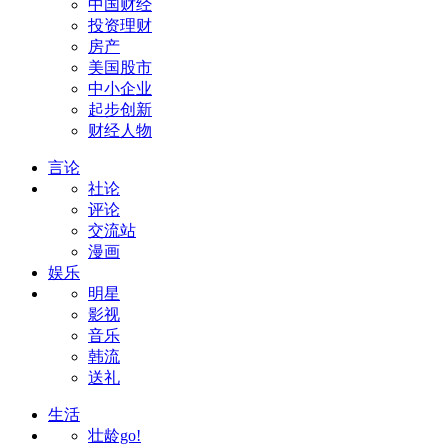
中国财经
投资理财
房产
美国股市
中小企业
起步创新
财经人物
言论
社论
评论
交流站
漫画
娱乐
明星
影视
音乐
韩流
送礼
生活
壮龄go!