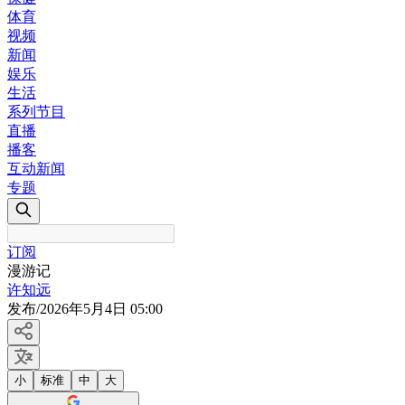
体育
视频
新闻
娱乐
生活
系列节目
直播
播客
互动新闻
专题
订阅
漫游记
许知远
发布
/
2026年5月4日 05:00
小
标准
中
大