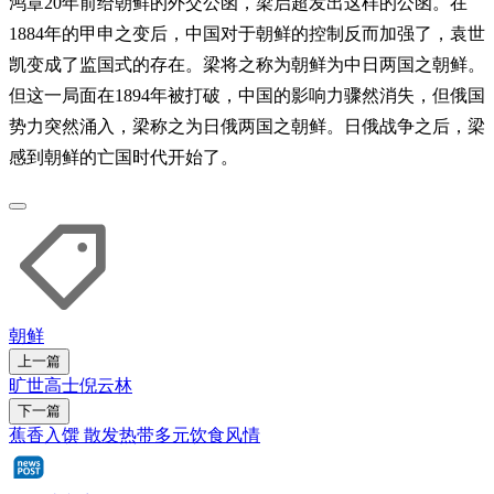
鸿章20年前给朝鲜的外交公函，梁启超发出这样的公函。在
1884年的甲申之变后，中国对于朝鲜的控制反而加强了，袁世
凯变成了监国式的存在。梁将之称为朝鲜为中日两国之朝鲜。
但这一局面在1894年被打破，中国的影响力骤然消失，但俄国
势力突然涌入，梁称之为日俄两国之朝鲜。日俄战争之后，梁
感到朝鲜的亡国时代开始了。
朝鲜
上一篇
旷世高士倪云林
下一篇
蕉香入馔 散发热带多元饮食风情