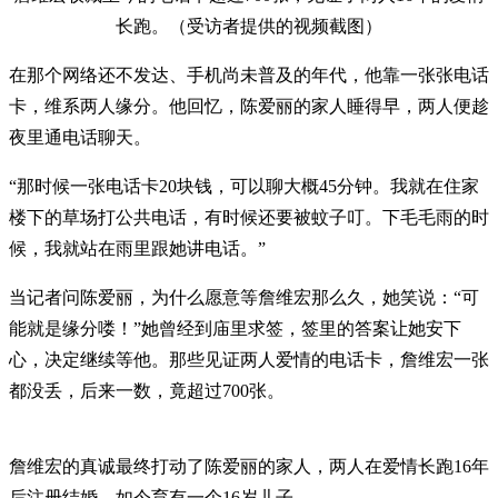
长跑。（受访者提供的视频截图）
在那个网络还不发达、手机尚未普及的年代，他靠一张张电话
卡，维系两人缘分。他回忆，陈爱丽的家人睡得早，两人便趁
夜里通电话聊天。
“那时候一张电话卡20块钱，可以聊大概45分钟。我就在住家
楼下的草场打公共电话，有时候还要被蚊子叮。下毛毛雨的时
候，我就站在雨里跟她讲电话。”
当记者问陈爱丽，为什么愿意等詹维宏那么久，她笑说：“可
能就是缘分喽！”她曾经到庙里求签，签里的答案让她安下
心，决定继续等他。那些见证两人爱情的电话卡，詹维宏一张
都没丢，后来一数，竟超过700张。
詹维宏的真诚最终打动了陈爱丽的家人，两人在爱情长跑16年
后注册结婚，如今育有一个16岁儿子。