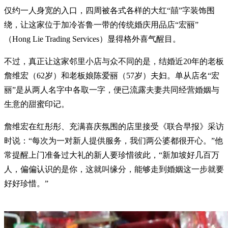
仅约一人身宽的入口，四周被各式各样的大红“囍”字装饰围
绕，让这家位于加冷峇鲁一带的传统婚庆用品店“宏丽”
（Hong Lie Trading Services）显得格外喜气醒目。
不过，真正让这家邻里小店与众不同的是，结婚近20年的老板
詹维宏（62岁）和老板娘陈爱丽（57岁）夫妇。单从店名“宏
丽”是从两人名字中各取一字，便已流露夫妻共同经营婚姻与
生意的甜蜜印记。
詹维宏在红彤彤、充满喜庆氛围的店里接受《联合早报》采访
时说：“每次为一对新人提供服务，我们两公婆都很开心。”他
常提醒上门准备过大礼的新人要珍惜彼此，“新加坡好几百万
人，偏偏认识的是你，这就叫缘分，能够走到婚姻这一步就要
好好珍惜。”