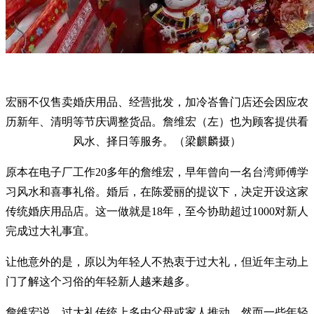
宏丽不仅售卖婚庆用品、经营批发，加冷峇鲁门店还会因应农
历新年、清明等节庆调整货品。詹维宏（左）也为顾客提供看
风水、择日等服务。（梁麒麟摄）
原本在电子厂工作20多年的詹维宏，早年曾向一名台湾师傅学
习风水和喜事礼俗。婚后，在陈爱丽的提议下，决定开设这家
传统婚庆用品店。这一做就是18年，至今协助超过1000对新人
完成过大礼事宜。
让他意外的是，原以为年轻人不热衷于过大礼，但近年主动上
门了解这个习俗的年轻新人越来越多。
詹维宏说，过大礼传统上多由父母或家人推动，然而一些年轻