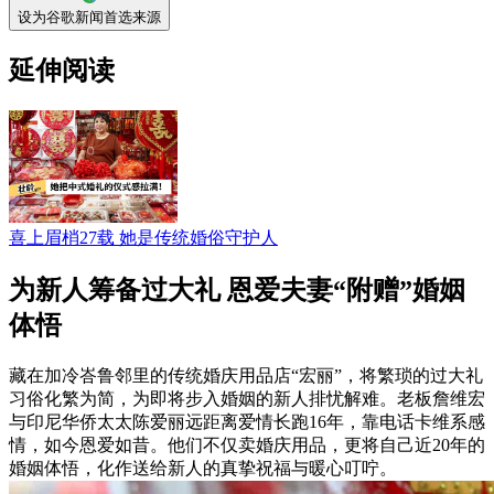
设为谷歌新闻首选来源
延伸阅读
喜上眉梢27载 她是传统婚俗守护人
为新人筹备过大礼 恩爱夫妻“附赠”婚姻
体悟
藏在加冷峇鲁邻里的传统婚庆用品店“宏丽”，将繁琐的过大礼
习俗化繁为简，为即将步入婚姻的新人排忧解难。老板詹维宏
与印尼华侨太太陈爱丽远距离爱情长跑16年，靠电话卡维系感
情，如今恩爱如昔。他们不仅卖婚庆用品，更将自己近20年的
婚姻体悟，化作送给新人的真挚祝福与暖心叮咛。