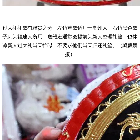
过大礼礼篮有籍贯之分，左边草篮适用于潮州人，右边黑色篮
子则为福建人所用。詹维宏通常会提前为新人整理礼篮，也体
谅新人过大礼当天忙碌，不要求他们当天归还礼篮。（梁麒麟
摄）