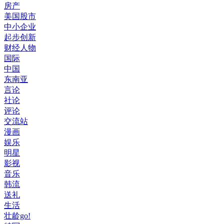
房产
美国股市
中小企业
起步创新
财经人物
国际
中国
东南亚
言论
社论
评论
交流站
漫画
娱乐
明星
影视
音乐
韩流
送礼
生活
壮龄go!