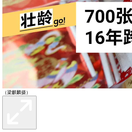
（梁麒麟摄）