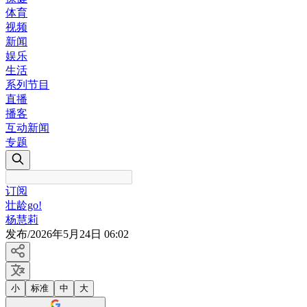
体育
视频
新闻
娱乐
生活
系列节目
直播
播客
互动新闻
专题
订阅
壮龄go!
杨慧莉
发布
/
2026年5月24日 06:02
小
标准
中
大