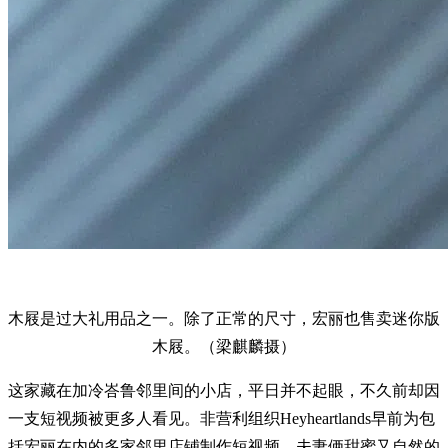
木屐是过大礼用品之一。除了正常的尺寸，宏丽也售卖迷你版
木屐。（梁麒麟摄）
这家藏在加冷峇鲁邻里间的小店，平日并不起眼，不久前却因
一支短视频被更多人看见。非营利组织Heyheartlands早前为包
括宏丽在内的多家邻里店铺制作短视频，夫妻俩甜蜜又自然的